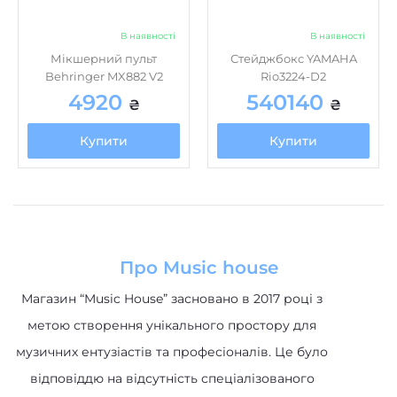
В наявності
В наявності
Мікшерний пульт
Стейджбокс YAMAHA
Behringer MX882 V2
Rio3224-D2
4920
540140
₴
₴
Купити
Купити
Про Music house
Магазин “Music House” засновано в 2017 році з
метою створення унікального простору для
музичних ентузіастів та професіоналів. Це було
відповіддю на відсутність спеціалізованого