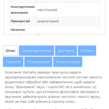
Конструктивне
настільний
виконання
аналоговий
Принцип дії
Загальна
10
кількість
каналів
4
Моно
Опис
Характеристики
Доставка
Оплата
3
Стерео
Гарантія
Повернення
Консультація
2-х смуговий еквалайзер на
Компанія Yamaha завжди прагнула надати
кожному стереоканалі
,
3-х
Еквалайзер
звукорежисерам максимально чистий сигнал замість
смуговий еквалайзер на
додаткової обробки або забарвлення, щоб надати
кожному моноканалі
йому “фірмовий” звук, і серія MG не є винятком. Ці
мікшерні пульти, що втілюють філософію прозорого
є
Фейдери
звучання, забезпечують рівень чистоти і якості звуку,
який не має собі рівних в своєму класі.