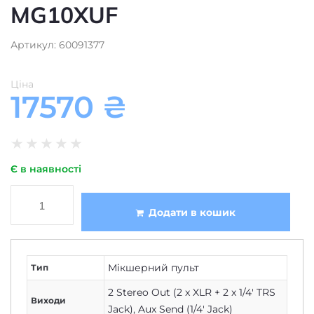
MG10XUF
Артикул: 60091377
Ціна
17570
₴
★
★
★
★
★
Є в наявності
Додати в кошик
Мікшерний пульт
Тип
2 Stereo Out (2 x XLR + 2 x 1/4' TRS
Виходи
Jack)
,
Aux Send (1/4' Jack)