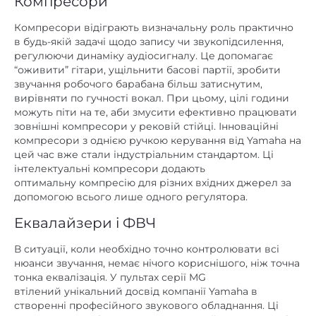
Компресори
Компресори відіграють визначальну роль практично
в будь-якій задачі щодо запису чи звукопідсилення,
регулюючи динаміку аудіосигналу. Це допомагає
“оживити” гітари, ущільнити басові партії, зробити
звучання робочого барабана більш затиснутим,
вирівняти по гучності вокал. При цьому, цілі години
можуть піти на те, аби змусити ефективно працювати
зовнішні компресори у рековій стійці. Інноваційні
компресори з однією ручкою керування від Yamaha на
цей час вже стали індустріальним стандартом. Ці
інтелектуальні компресори додають
оптимальну компресію для різних вхідних джерел за
допомогою всього лише одного регулятора.
Еквалайзери і ФВЧ
В ситуації, коли необхідно точно контролювати всі
нюанси звучання, немає нічого кориснішого, ніж точна
тонка еквалізація. У пультах серії MG
втілений унікальний досвід компанії Yamaha в
створенні професійного звукового обладнання. Ці