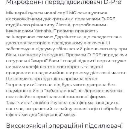
Мікрофонні передпідсилювачі D-Pre
Мікшерні пульти нової серії MG оснащуються
високоякісними дискретними преампами D-PRE
студійного рівня типу Class A, розробленими
інженерами Yamaha. Преампи працюють
за інверсною схемою Дарлінгтона, що складається з
двох транзисторів в послідовному включенні, і
забезпечує в підсумку збільшений рівень сигналу при
більш низькому імпедансі. Преампи D-PRE передаючи
натуральні “жирні” баси і гладкі відкриті верхи з дуже
низьким коефіцієнтом спотворень та здатні
працювати в надзвичайно широкому діапазоні частот.
Це свідчить про здатність преампа легко
“переварити” сигнал від будь-якого джерела без
надмірного його “забарвлення”, зі збереженням всіх
нюансів його оригінальної хвильової форми.
Така “чиста” лінійна звукова платформа заощадить
ваш час, витрачений на зайву еквалізацію і обробку
ефектами для “лікування” міксу.
Високоякісні операційні підсилювачі