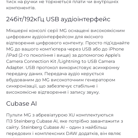
тиск на ручки не торкнеться плати чи внутрішніх
компонентів.
24біт/192кГц USB аудіоінтерфейс
Мікшерні консолі серії MG оснащені високоякісним
цифровим аудіоінтерфейсом для якісного
відтворення цифрового контенту. Просто під’єднайте
MG до вашого комп’ютера через USB або до iPhone
/iPad (2-го покоління і вище) за допомогою Apple’s
Camera Connection Kit /Lightning to USB Camera
Adapter. USB протокол використовує асинхронну
передачу даних. Передача аудіо керується
вбудованим до MG високоточним генератором
синхронізації, що забезпечує стабільне і
високоякісне відтворення і запису звуку.
Cubase AI
Пульти MG з абревіатурою XU комплектуються
ПЗ Steinberg Cubase AI, яке потрібно завантажити з
сайту. Steinberg Cubase AI – один з найбільш
передових і комплексних DAW додатків, він являє