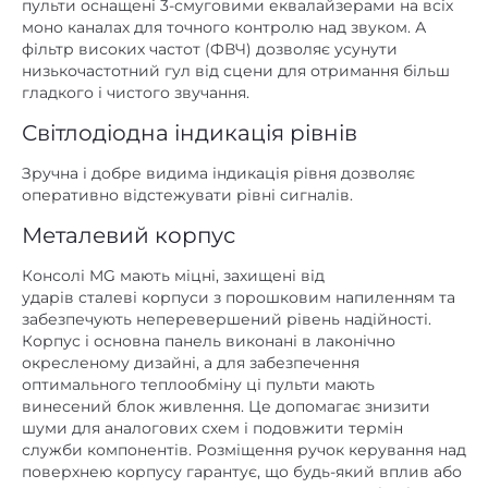
пульти оснащені 3-смуговими еквалайзерами на всіх
моно каналах для точного контролю над звуком. А
фільтр високих частот (ФВЧ) дозволяє усунути
низькочастотний гул від сцени для отримання більш
гладкого і чистого звучання.
Світлодіодна індикація рівнів
Зручна і добре видима індикація рівня дозволяє
оперативно відстежувати рівні сигналів.
Металевий корпус
Консолі MG мають міцні, захищені від
ударів сталеві корпуси з порошковим напиленням та
забезпечують неперевершений рівень надійності.
Корпус і основна панель виконані в лаконічно
окресленому дизайні, а для забезпечення
оптимального теплообміну ці пульти мають
винесений блок живлення. Це допомагає знизити
шуми для аналогових схем і подовжити термін
служби компонентів. Розміщення ручок керування над
поверхнею корпусу гарантує, що будь-який вплив або