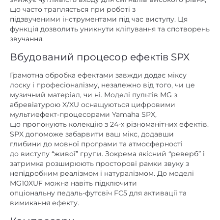
що часто трапляється при роботі з
підзвученими інструментами під час виступу. Ця
функція дозволить уникнути кліпування та спотворень
звучання.
Вбудований процесор ефектів SPX
Грамотна обробка ефектами завжди додає міксу
лоску і професіоналізму, незалежно від того, чи це
музичний матеріал, чи ні. Моделі пультів MG з
абревіатурою X/XU оснащуються цифровими
мультиефект-процесорами Yamaha SPX,
що пропонують колекцію з 24-х різноманітних ефектів.
SPX допоможе забарвити ваш мікс, додавши
глибини до мовної програми та атмосферності
до виступу “живої” групи. Зокрема якісний “реверб” і
затримка розширюють просторові рамки звуку з
непідробним реалізмом і натуралізмом. До моделі
MG10XUF можна навіть підключити
опціональну педаль-футсвіч FC5 для активації та
вимикання ефекту.