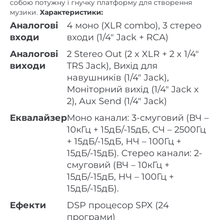
собою потужну і гнучку платформу для створення
музики.
Характеристики:
Аналогові
4 моно (XLR combo), 3 стерео
входи
входи (1/4″ Jack + RCA)
Аналогові
2 Stereo Out (2 x XLR + 2 x 1/4″
виходи
TRS Jack), Вихід для
навушників (1/4″ Jack),
Моніторний вихід (1/4″ Jack x
2), Aux Send (1/4″ Jack)
Еквалайзер
Моно канали: 3-смуговий (ВЧ –
10кГц + 15дБ/-15дБ, СЧ – 2500Гц
+ 15дБ/-15дБ, НЧ – 100Гц +
15дБ/-15дБ). Стерео канали: 2-
смуговий (ВЧ – 10кГц +
15дБ/-15дБ, НЧ – 100Гц +
15дБ/-15дБ).
Ефекти
DSP процесор SPX (24
програми)