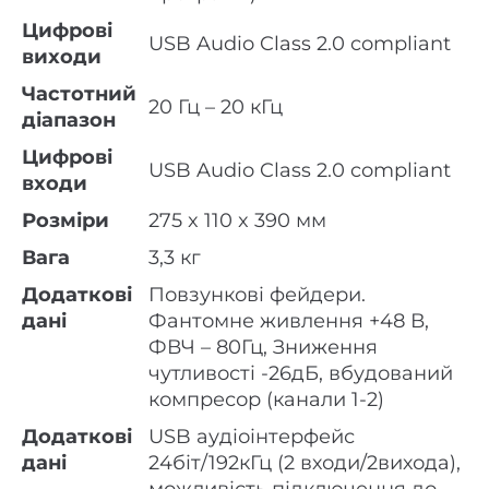
Цифрові
USB Audio Class 2.0 compliant
виходи
Частотний
20 Гц – 20 кГц
діапазон
Цифрові
USB Audio Class 2.0 compliant
входи
Розміри
275 x 110 x 390 мм
Вага
3,3 кг
Додаткові
Повзункові фейдери.
дані
Фантомне живлення +48 В,
ФВЧ – 80Гц, Зниження
чутливості -26дБ, вбудований
компресор (канали 1-2)
Додаткові
USB аудіоінтерфейс
дані
24біт/192кГц (2 входи/2вихода),