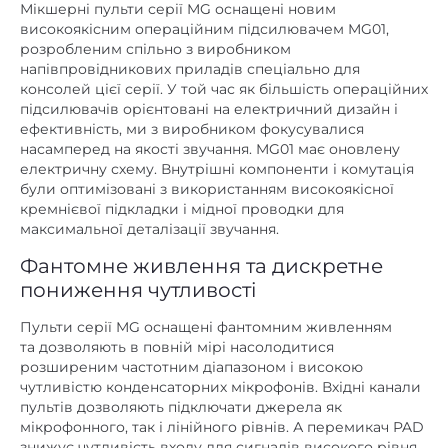
Мікшерні пульти серії MG оснащені новим
високоякісним операційним підсилювачем MG01,
розробленим спільно з виробником
напівпровідникових приладів спеціально для
консолей цієї серії. У той час як більшість операційних
підсилювачів орієнтовані на електричний дизайн і
ефективність, ми з виробником фокусувалися
насамперед на якості звучання. MG01 має оновлену
електричну схему. Внутрішні компоненти і комутація
були оптимізовані з використанням високоякісної
кремнієвої підкладки і мідної проводки для
максимальної деталізації звучання.
Фантомне живлення та дискретне
пониження чутливості
Пульти серії MG оснащені фантомним живленням
та дозволяють в повній мірі насолодитися
розширеним частотним діапазоном і високою
чутливістю конденсаторних мікрофонів. Вхідні канали
пультів дозволяють підключати джерела як
мікрофонного, так і лінійного рівнів. А перемикач PAD
знижує чутливість входу для сигналів високого рівня,