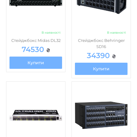
В наявності
В наявності
Стейджбокс Midas DL32
Стейджбокс Behringer
SD16
74530
₴
34390
₴
Купити
Купити