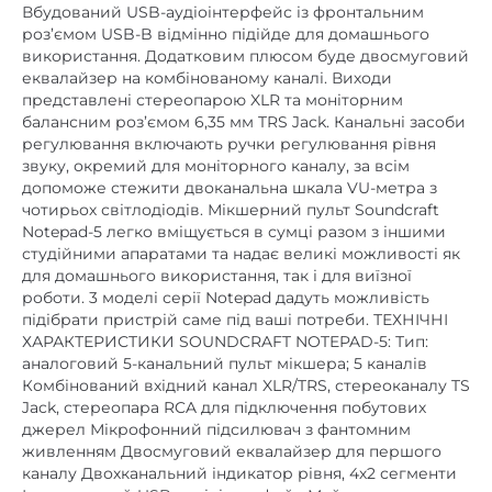
використання. Додатковим плюсом буде двосмуговий
еквалайзер на комбінованому каналі. Виходи
представлені стереопарою XLR та моніторним
балансним роз’ємом 6,35 мм TRS Jack. Канальні засоби
регулювання включають ручки регулювання рівня
звуку, окремий для моніторного каналу, за всім
допоможе стежити двоканальна шкала VU-метра з
чотирьох світлодіодів. Мікшерний пульт Soundcraft
Notepad-5 легко вміщується в сумці разом з іншими
студійними апаратами та надає великі можливості як
для домашнього використання, так і для виїзної
роботи. 3 моделі серії Notepad дадуть можливість
підібрати пристрій саме під ваші потреби. ТЕХНІЧНІ
ХАРАКТЕРИСТИКИ SOUNDCRAFT NOTEPAD-5: Тип:
аналоговий 5-канальний пульт мікшера; 5 каналів
Комбінований вхідний канал XLR/TRS, стереоканалу TS
Jack, стереопара RCA для підключення побутових
джерел Мікрофонний підсилювач з фантомним
живленням Двосмуговий еквалайзер для першого
каналу Двохканальний індикатор рівня, 4х2 сегменти
Інтегрований USB-аудіоінтерфейс Майстер-виходи на
XLR, моніторний вихід Компоненти професійного
класу HARMAN Входи: 1 x TRS/XLR-F комбіновані