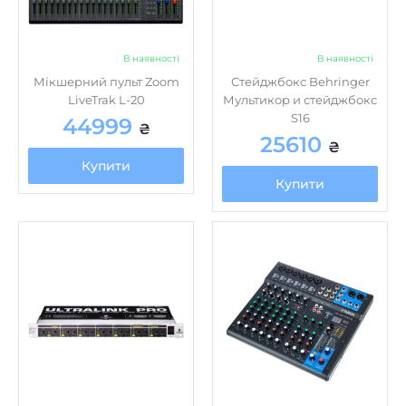
В наявності
В наявності
Мікшерний пульт Zoom
Стейджбокс Behringer
LiveTrak L-20
Мультикор и стейджбокс
S16
44999
₴
25610
₴
Купити
Купити
В наявності
В наявності
Мікшерний пульт
Мікшерний пульт