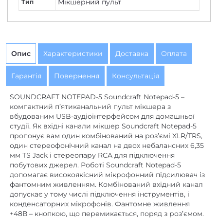
Опис
Характеристики
Доставка
Оплата
Гарантія
Повернення
Консультація
SOUNDCRAFT NOTEPAD-5 Soundcraft Notepad-5 –
компактний п’ятиканальний пульт мікшера з
вбудованим USB-аудіоінтерфейсом для домашньої
студії. Як вхідні канали мікшер Soundcraft Notepad-5
пропонує вам один комбінований на роз’ємі XLR/TRS,
один стереофонічний канал на двох небалансних 6,35
мм TS Jack і стереопару RCA для підключення
побутових джерел. Роботі Soundcraft Notepad-5
допомагає високоякісний мікрофонний підсилювач із
фантомним живленням. Комбінований вхідний канал
допускає у тому числі підключення інструментів, і
конденсаторних мікрофонів. Фантомне живлення
+48В – кнопкою, що перемикається, поряд з роз’ємом.
Вбудований USB-аудіоінтерфейс із фронтальним
роз’ємом USB-B відмінно підійде для домашнього