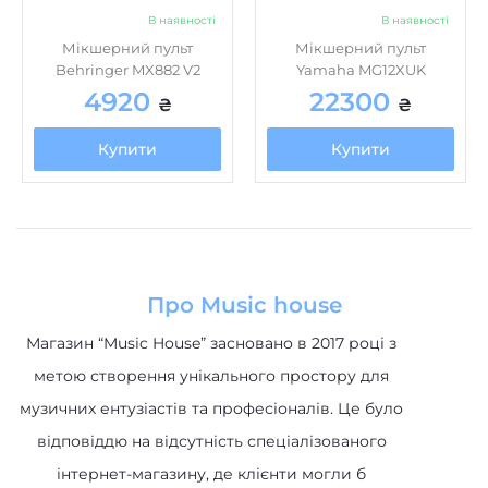
Behringer MX882 V2
Yamaha MG12XUK
4920
22300
₴
₴
Купити
Купити
Про Music house
Магазин “Music House” засновано в 2017 році з
метою створення унікального простору для
музичних ентузіастів та професіоналів. Це було
відповіддю на відсутність спеціалізованого
інтернет-магазину, де клієнти могли б
отримати доступ до високоякісних музичних
інструментів та обладнання.