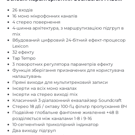
26 входів
16 моно мікрофонних каналів
4 стерео повернення
4-шинна архітектура, з маршрутизацією підгруп в
mix
Вбудований цифровий 24-бітний ефект-процесор
Lexicon
32 ефекту
Tap Tempo
3 поворотних регулятора параметрів ефекту
Функція зберігання призначених для користувача
налаштувань
Прямі виходи для мультитрековий записи
Інсерти на всіх моно каналах
Інсерти на стерео виході mix
Класичний 3-діапазонний еквалайзер Soundcraft
Стерео 18 дБ / октаву 100-Гц фільтр пропускання ВЧ
Подвійне глобальне фантомне живлення +48 В
розділяється між каналами 1-8 і 9-16
10-сегментний триколірний індикатор
Два виходу підгруп