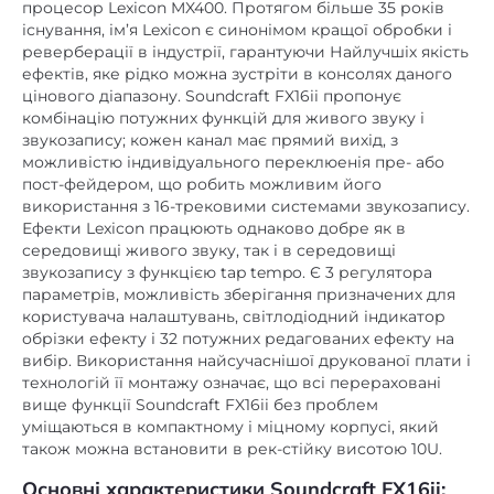
процесор Lexicon MX400. Протягом більше 35 років
існування, ім’я Lexicon є синонімом кращої обробки і
реверберації в індустрії, гарантуючи Найлучшіх якість
ефектів, яке рідко можна зустріти в консолях даного
цінового діапазону. Soundcraft FX16ii пропонує
комбінацію потужних функцій для живого звуку і
звукозапису; кожен канал має прямий вихід, з
можливістю індивідуального переклюенія пре- або
пост-фейдером, що робить можливим його
використання з 16-трековими системами звукозапису.
Ефекти Lexicon працюють однаково добре як в
середовищі живого звуку, так і в середовищі
звукозапису з функцією tap tempo. Є 3 регулятора
параметрів, можливість зберігання призначених для
користувача налаштувань, світлодіодний індикатор
обрізки ефекту і 32 потужних редагованих ефекту на
вибір. Використання найсучаснішої друкованої плати і
технологій її монтажу означає, що всі перераховані
вище функції Soundcraft FX16ii без проблем
уміщаються в компактному і міцному корпусі, який
також можна встановити в рек-стійку висотою 10U.
Основні характеристики Soundcraft FX16ii: