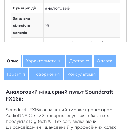
аналоговий
Принцип дії
Загальна
16
кількість
каналів
трисмуговий еквалайзер із
параметричною серединою на
Еквалайзер
моно каналах
Опис
Характеристики
Доставка
Оплата
є
Фейдери
Гарантія
Повернення
Консультація
Аналоговий мікшерний пульт Soundcraft
FX16ii:
Soundcraft FX16ii оснащений тим же процесором
AudioDNA ®, який використовується в багатьох
продуктах Digitech ® і Lexicon, включаючи
широковідомий і шанований у професійних колах,