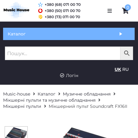
+380 (68) 071 00 70
0
+380 (50) 071 00 70
+380 (73) 071 00 70
Обмін та гарантія
Каталог
Оплата і доставка
Про нас
UK
RU
Контакти
Логін
Music-house
Каталог
Музичне обладнання
Мікшерні пульти та музичне обладнання
Мікшерні пульти
Мікшерний пульт Soundcraft FX16II