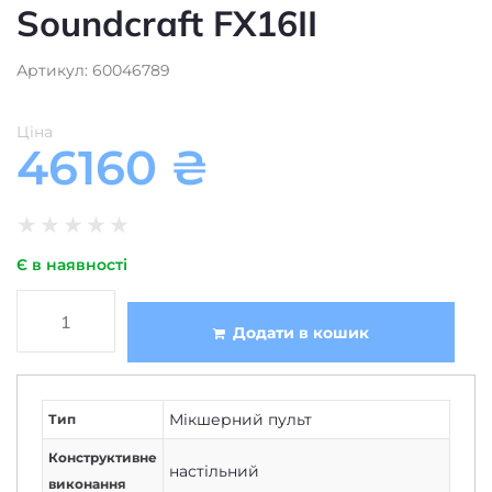
Soundcraft FX16II
Артикул: 60046789
Ціна
46160
₴
★
★
★
★
★
Є в наявності
Додати в кошик
Мікшерний пульт
Тип
Конструктивне
настільний
виконання