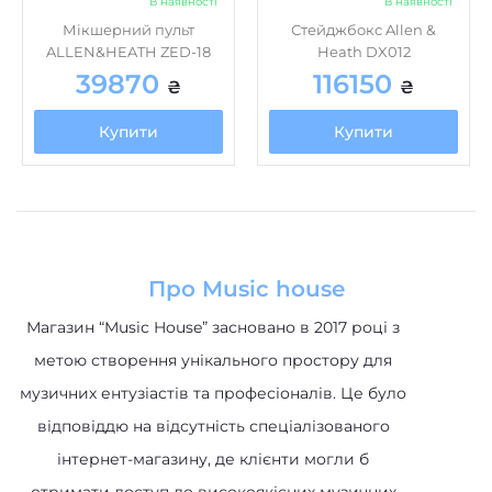
В наявності
В наявності
Мікшерний пульт
Стейджбокс Allen &
ALLEN&HEATH ZED-18
Heath DX012
39870
116150
₴
₴
Купити
Купити
Про Music house
Магазин “Music House” засновано в 2017 році з
метою створення унікального простору для
музичних ентузіастів та професіоналів. Це було
відповіддю на відсутність спеціалізованого
інтернет-магазину, де клієнти могли б