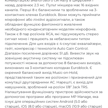
конвертацією аналогового сигналу в цифровий і
назад, дорівнює 2.3 мс. Пульт мікшера має 16 вхідних
каналів. Перші 8 є балансними та зробленими на 3-
контактних клемах Euroblock. Вони можуть приймати
мікрофонні або лінійні аудіосигнали, а також
обладнані функцією фантомного живлення
необхідного конденсаторним моделям мікрофонів.
Також є 8 пар роз’ємів RCA, які підсумовують стерео
сигнал моно і працюють за небалансним типом
підключення. Для цих входів є 4-смугові еквалайзери,
гейт, компресор і технологія Auto Gain Control.
Діапазон посилення дорівнює 51 дБ. Вивести звук на
зовнішню акустичну систему чи підсилювач
потужності можна за допомогою 8 балансних виходів,
виконаних на 3-контактних колодках Euroblock. Є
окремий балансний вихід Music-on-Hold,
представлений таким же роз’ємом і призначений для
комутації другорядними АС. Нарешті, є вихід для
навушників, зроблений на роз’єм 1/8” Jack TRS.
Налаштування функціоналу пристрою здійснюється за
допомогою програми або програми MP Manage, яка
існує для операційних систем Android (5.0 або
старше), iOS (8.0 або старше), macOS (10.9 або старше)