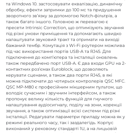
та Windows 10. застосовувати еквалізацію, динамічну
обробку, ефекти затримки до 100 мс та придушення
зворотного зв’язку за допомогою Notch-фільтрів, а
також багато іншого. Головною ж перевагою є
пресети Intrinsic Correction, що оптимізують звучання
під різні умови приміщення та допомагають швидко
налаштувати звуковий тракт та отримати на виході
бажаний тембр. Комутація з Wi-Fi роутером можлива
під час використання портів USB-A та RJ45. Для
підключення до комп’ютера та інсталяції оновлень
також передбачено порт USB-A. Є два входи GPU на 2-
контактних роз’ємах Euroblock, що дозволяють
керувати сценами, а також два порти RJ45, в які
можна підключати до чотирьох контролерів QSC MFC.
QSC MP-M80 є професійним мікшерним пультом, що
володіє сучасним і зручним інтерфейсом, а також
пропонує велику кількість функцій для гнучкого
налаштування аудіосигналу, поділу на зони, корекції
звучання, а також оптимізації всієї системи під різні
інсталяції. Редагувати параметри приладу можна як у
режимі реального часу, так і заздалегідь. Корпус
виконаний у рековому стандарті 1U, а на лицьовій