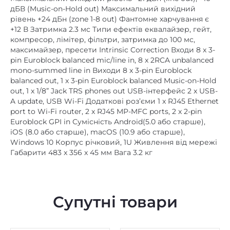
дБВ (Music-on-Hold out) Максимальний вихідний
рівень +24 дБн (zone 1-8 out) Фантомне харчування є
+12 В Затримка 2.3 мс Типи ефектів еквалайзер, гейт,
компресор, лімітер, фільтри, затримка до 100 мс,
максимайзер, пресети Intrinsic Correction Входи 8 x 3-
pin Euroblock balanced mic/line in, 8 x 2RCA unbalanced
mono-summed line in Виходи 8 x 3-pin Euroblock
balanced out, 1 x 3-pin Euroblock balanced Music-on-Hold
out, 1 x 1/8” Jack TRS phones out USB-інтерфейс 2 x USB-
A update, USB Wi-Fi Додаткові роз’єми 1 x RJ45 Ethernet
port to Wi-Fi router, 2 x RJ45 MP-MFC ports, 2 x 2-pin
Euroblock GPI in Сумісність Android(5.0 або старше),
iOS (8.0 або старше), macOS (10.9 або старше),
Windows 10 Корпус річковий, 1U Живлення від мережі
Габарити 483 x 356 x 45 мм Вага 3.2 кг
Супутні товари