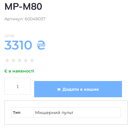
MP-M80
Артикул: 60049037
Ціна
3310
₴
★
★
★
★
★
Є в наявності
Додати в кошик
Мікшерний пульт
Тип