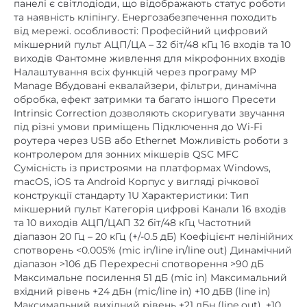
панелі є світлодіоди, що відображають статус роботи
та наявність кліпінгу. Енергозабезпечення походить
від мережі. особливості: Професійний цифровий
мікшерний пульт АЦП/ЦА – 32 біт/48 кГц 16 входів та 10
виходів Фантомне живлення для мікрофонних входів
Налаштування всіх функцій через програму MP
Manage Вбудовані еквалайзери, фільтри, динамічна
обробка, ефект затримки та багато іншого Пресети
Intrinsic Correction дозволяють скоригувати звучання
під різні умови приміщень Підключення до Wi-Fi
роутера через USB або Ethernet Можливість роботи з
контролером для зонних мікшерів QSC MFC
Сумісність із пристроями на платформах Windows,
macOS, iOS та Android Корпус у вигляді річкової
конструкції стандарту 1U Характеристики: Тип
мікшерний пульт Категорія цифрові Канали 16 входів
та 10 виходів АЦП/ЦАП 32 біт/48 кГц Частотний
діапазон 20 Гц – 20 кГц (+/-0.5 дБ) Коефіцієнт нелінійних
спотворень <0.005% (mic in/line in/line out) Динамічний
діапазон >106 дБ Перехресні спотворення >90 дБ
Максимальне посилення 51 дБ (mic in) Максимальний
вхідний рівень +24 дБн (mic/line in) +10 дБВ (line in)
Максимальний вихідний рівень +21 дБн (line out), +10