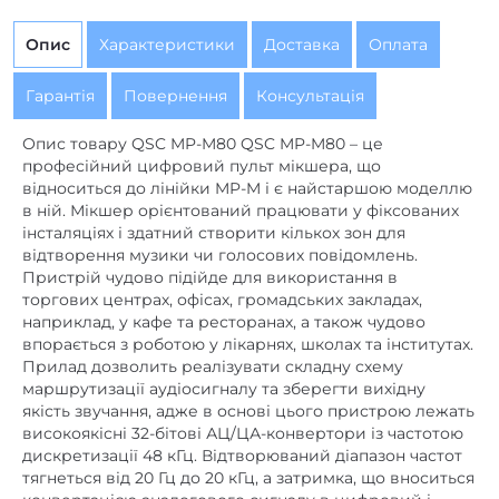
Опис
Характеристики
Доставка
Оплата
Гарантія
Повернення
Консультація
Опис товару QSC MP-M80 QSC MP-M80 – це
професійний цифровий пульт мікшера, що
відноситься до лінійки MP-M і є найстаршою моделлю
в ній. Мікшер орієнтований працювати у фіксованих
інсталяціях і здатний створити кількох зон для
відтворення музики чи голосових повідомлень.
Пристрій чудово підійде для використання в
торгових центрах, офісах, громадських закладах,
наприклад, у кафе та ресторанах, а також чудово
впорається з роботою у лікарнях, школах та інститутах.
Прилад дозволить реалізувати складну схему
маршрутизації аудіосигналу та зберегти вихідну
якість звучання, адже в основі цього пристрою лежать
високоякісні 32-бітові АЦ/ЦА-конвертори із частотою
дискретизації 48 кГц. Відтворюваний діапазон частот
тягнеться від 20 Гц до 20 кГц, а затримка, що вноситься