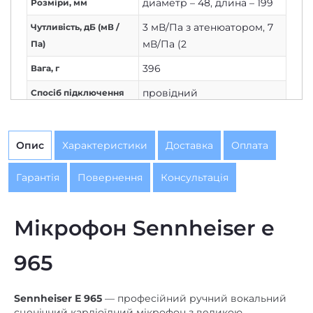
диаметр – 48
,
длина – 199
Розміри, мм
3 мВ/Па з атенюатором
,
7
Чутливість, дБ (мВ /
мВ/Па (2
Па)
396
Вага, г
провідний
Спосіб підключення
150
Номінальний опір, Ом
3-pin XLR
Вихідний штекер
Опис
Характеристики
Доставка
Оплата
вокальний мікрофон
Призначення
Гарантія
Повернення
Консультація
конденсаторний
Тип перетворювача
Вихідний штекер
Мікрофон Sennheiser e
XLR
мікрофона
965
Sennheiser E 965
— професійний ручний вокальний
сценічний кардіоїдний мікрофон з великою