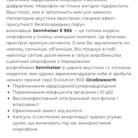
діафрагмою. Мікрофон не тільки вигідно підкреслить
Ваш голос, але й заполонить ним усе навколо.
Неповторна акустика пристрою створює ефект
присутності безпосередньо поруч
виконавця.
Sennheiser E 965
— це топова модель
мікрофонів у лінійці німецької компанії. Це флагман,
пристрій преміум-сегмента. З ним Ви звучатимете по-
новому, сильніше, об’ємніше. Він поєднує в собі
найліпші світові досягнення в галузі виробництва
сценічних мікрофонів з передовими
розробками
Sennheiser
в царині акустики і є топовою
моделлю, яка чудово зарекомендувала себе й здобула
чимало премій серії Evolution 900.
Особливості:
Перемикання кардіоїдний/суперкардіоїдний
Перемикання коефіцієнта загасання (-10 дБ)
Високоефективний інтегральний поп-фільтр і
вітрозахист
Ефективний захист від вологи
Капсуль із системою амортизації чудово усуває
шуми, що виникають під час використання
мікрофона