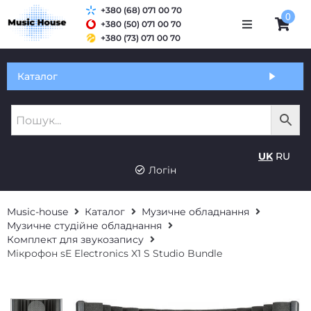
+380 (68) 071 00 70
0
+380 (50) 071 00 70
+380 (73) 071 00 70
Обмін та гарантія
Каталог
Оплата і доставка
Про нас
UK
RU
Контакти
Логін
Music-house
Каталог
Музичне обладнання
Музичне студійне обладнання
Комплект для звукозапису
Мікрофон sE Electronics X1 S Studio Bundle