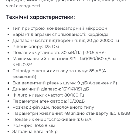
якої складності.
Технічні характеристики:
Тип пристрою: конденсаторний мікрофон
Варіант діаграми спрямованості: кардіоїда
Діапазон частот відтворення: від 20 до 20000 Гц
Рівень опору: 125 Ом
Показник чутливості: 30 мВ/Па (-30.5 дБУ)
Максимальний показник SPL: 140/150/160 дБ за
КНІ=0.5%
Співвідношення сигналу та шуму: 85 дБ(A-
зважений)
Еквівалентний рівень шуму: 9 дБ(A-зважений)
Динамічний діапазон: 131/141/151 дБ
Фільтр низьких частот: 80/160 Гц
Параметри атенюатора: 10/20дБ
Роз’єм: 3-pin XLR, позолоченого типу
Параметри живлення: 48 згідно стандарту IEC 61938
Показник енергоспоживання: 6 мА
Розміри: 169х58 мм
Загальна вага: 445 р.