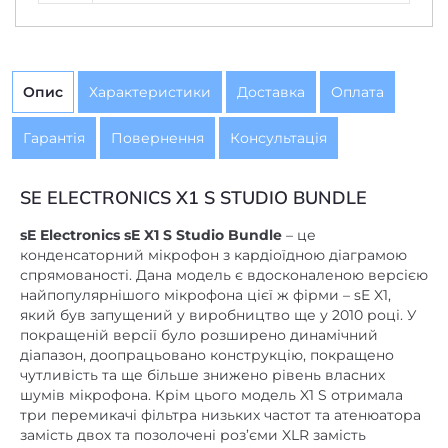
Опис
Характеристики
Доставка
Оплата
Гарантія
Повернення
Консультація
SE ELECTRONICS X1 S STUDIO BUNDLE
sE Electronics sE X1 S Studio Bundle
– це
конденсаторний мікрофон з кардіоїдною діаграмою
спрямованості. Дана модель є вдосконаленою версією
найпопулярнішого мікрофона цієї ж фірми – sE X1,
який був запущений у виробництво ще у 2010 році. У
покращеній версії було розширено динамічний
діапазон, доопрацьовано конструкцію, покращено
чутливість та ще більше знижено рівень власних
шумів мікрофона. Крім цього модель X1 S отримала
три перемикачі фільтра низьких частот та атенюатора
замість двох та позолочені роз’єми XLR замість