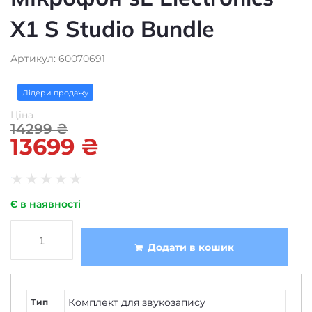
X1 S Studio Bundle
Артикул: 60070691
Лідери продажу
Ціна
14299
₴
13699
₴
★
★
★
★
★
Є в наявності
Додати в кошик
Комплект для звукозапису
Тип