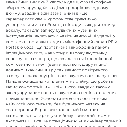
звичайних. Великий капсуль для цього мікрофона
збирався вручну, його діаметр дорівнює одному
дюйму. Завдяки всім зазначеним вище
характеристикам мікрофон стає практично
універсальним засобом, що підходить як для запису
вокалу, так і для запису будь-яких музичних
інструментів, включаючи навіть найгучніші ударні. У
комплект поставки входить мікрофонний екран RF-X
Portable Vocal. Ця портативна мікрофонна панель
ізоляційного типу має чотиришарову акустичну
конструкцію фільтра, що складається із зовнішньої
композитної панелі (вентилюється), шару міцної
вовняної тканини, шару так званого повітряного
зазору, а також внутрішнього акустичного шару піни.
Панель оснащена кріпленням на стійку, що робить
запис комфортнішим. Крім цього, завдяки такому
аксесуару запис навіть в акустично непідготовлених
приміщеннях здійснюватиметься з досягненням
найчистішого сигналу без будь-якого натяку на
спотворення. Екран виготовлений із міцних
матеріалів, що гарантують йому тривалий термін
експлуатації. Все це позиціонує RF-X як універсальний
продукт, який підійде для роботи в середовищі будь-