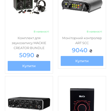
В наявності
В наявності
Комплект для
Моніторний контролер
звукозапису MACKIE
ART SCC
CREATOR BUNDLE
9040
₴
5090
₴
Купити
Купити