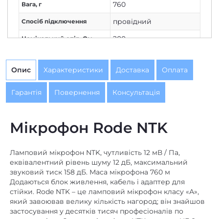
760
Вага, г
провідний
Спосіб підключення
200
Номінальний опір, Ом
XLR
Вихідний штекер
Опис
Характеристики
Доставка
Оплата
студійний мікрофон
Призначення
Мікрофонний шнур в
Гарантія
Повернення
Консультація
є
комплекті
конденсаторний
,
Мікрофон Rode NTK
Тип перетворювача
ламповий
Вихідний штекер
Ламповий мікрофон NTK, чутливість 12 мВ / Па,
XLR
мікрофона
еквівалентний рівень шуму 12 дБ, максимальний
звуковий тиск 158 дБ. Маса мікрофона 760 м
є
Мікрофонний шнур
Додаються блок живлення, кабель і адаптер для
стійки. Rode NTK – це ламповий мікрофон класу «А»,
який завоював велику кількість нагород; він знайшов
застосування у десятків тисяч професіоналів по