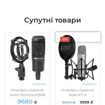
Супутні товари
-25%
В наявності
В наявності
Мікрофон студійний
Мікрофон студійний
Audio-Technica AT2035
Rode NT1-A
9680
₴
9999
₴
10999
₴