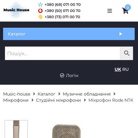
+380 (68) 071 00 70
0
+380 (50) 071 00 70
+380 (73) 071 00 70
Обмін та гарантія
Каталог
Оплата і доставка
Про нас
UK
RU
Контакти
Логін
Music-house
Каталог
Музичне обладнання
Мікрофони
Студійні мікрофони
Мікрофон Rode NTK