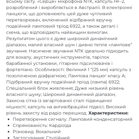
всьому світу. «Серце» мікрофона NTK, капсуль HF-2,
розроблений і виробляється в Австралії. В електронні
ланцюги, що доповнюють цей дуже чутливий
перетворювач, включений відібраний вручну
подвійний ламповий тріод 6922, а також деталі і
схема, що відповідають найвищим вимогам.
Результатом цього є дуже широкий динамічний
діапазон, малий власний шум і дивно тепле «лампове”
звучання. Насичене звучання NTK ідеально підходить
для вокалу, акустичних інструментів, тарілок
барабанної установки, гітарних підсилювачів і
фортепіано. Особливості: Великий 1 “(25 мм) капсуль з
позолоченою діафрагмою; Лампова ланцюг класу А;
Підібраний вручну подвійний тріод (лампа) 6922;
Спеціальний блок живлення; Дуже низький рівень
власного шуму; Широкий динамічний діапазон;
Захисна сітка із загартованої сталі підвищеної
міцності; капсуль на антивібраційні підвісі; Високий
рівень захисту від радіо перешкод.
Характеристики:
Перетворення сигналу: Ламповий-конденсаторний
Спрямованість: Кардіоїда
Різновид: Вокальний
Застосування: Студійний