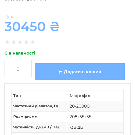
Ціна
30450
₴
★
★
★
★
★
Є в наявності
Додати в кошик
Мікрофон
Тип
20-20000
Частотний діапазон, Гц
208x55x55
Розміри, мм
-38 дБ
Чутливість, дБ (мВ / Па)