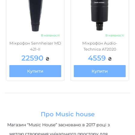
В наявності
В наявності
Мікрофон Sennheiser MD
Мікрофон Audio-
421-II
Technica AT2020
22590
4559
₴
₴
Купити
Купити
Про Music house
Магазин “Music House” засновано в 2017 році з
метою створення унікального простору для