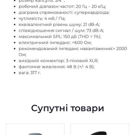
розмір капсуля: 3/4 “;
робочий діапазон частот: 20 Гц – 20 кГц;
діаграма спрямованості: суперкардіоіда;
чутливість: 4 мВ / Па;
еквівалентний рівень шуму: 21 dB-A;
співвідношення сигнал / шум: 73 dB-A;
максимальний SPL: 150 дБ (THD = 1%);
електричний імпеданс: <600 Ом;
рекомендований імпеданс навантаження:> 2000
Ом;
вихідний коннектор: 3-піновий XLR;
фантомне живлення: 48 В (+/- 4 В);
вага: 317 г.
Супутні товари