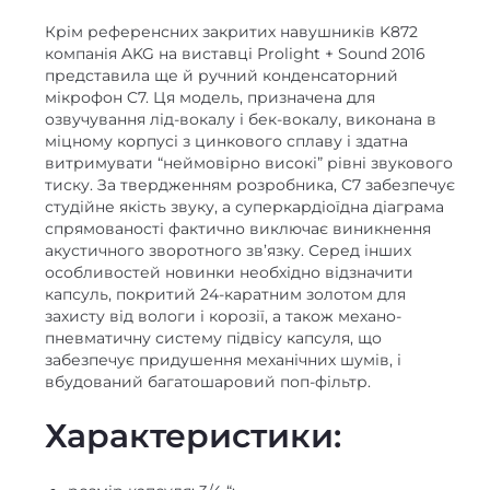
Крім референсних закритих навушників K872
компанія AKG на виставці Prolight + Sound 2016
представила ще й ручний конденсаторний
мікрофон C7. Ця модель, призначена для
озвучування лід-вокалу і бек-вокалу, виконана в
міцному корпусі з цинкового сплаву і здатна
витримувати “неймовірно високі” рівні звукового
тиску. За твердженням розробника, C7 забезпечує
студійне якість звуку, а суперкардіоїдна діаграма
спрямованості фактично виключає виникнення
акустичного зворотного зв’язку. Серед інших
особливостей новинки необхідно відзначити
капсуль, покритий 24-каратним золотом для
захисту від вологи і корозії, а також механо-
пневматичну систему підвісу капсуля, що
забезпечує придушення механічних шумів, і
вбудований багатошаровий поп-фільтр.
Характеристики: