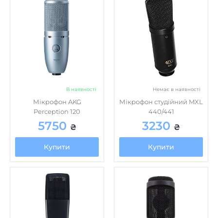
В наявності
Немає в наявності
Мікрофон AKG
Мікрофон студійний MXL
Perception 120
440/441
5750
3230
₴
₴
Купити
Купити