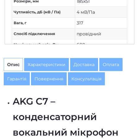
185х51
Розміри, мм
4 мВ/Па
Чутливість, дБ (мВ / Па)
317
Вага, г
провідний
Спосіб підключення
600
Номінальний опір, Ом
XLR
Вихідний штекер
Опис
Характеристики
Доставка
Оплата
вокальний мікрофон
Призначення
конденсаторний
Тип перетворювача
Гарантія
Повернення
Консультація
XLR
Вихідний штекер мікрофона
AKG C7 –
конденсаторний
вокальний мікрофон