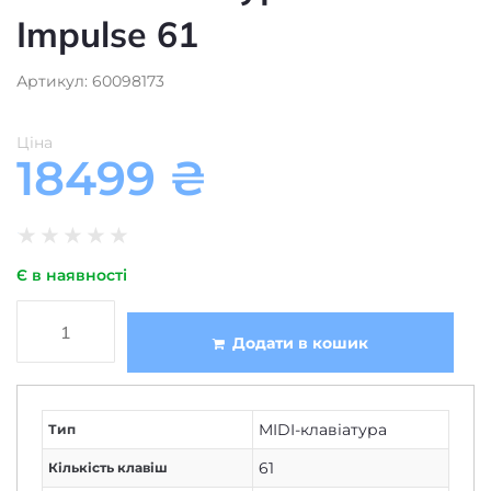
Impulse 61
Артикул: 60098173
Ціна
18499
₴
★
★
★
★
★
Є в наявності
Додати в кошик
MIDI-клавіатура
Тип
61
Кількість клавіш
повнорозмірні
Розмір клавіш