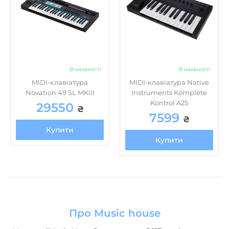
В наявності
В наявності
MIDI-клавіатура
MIDI-клавіатура Native
Novation 49 SL MKIII
Instruments Komplete
Kontrol A25
29550
₴
7599
₴
Купити
Купити
Про Music house
Магазин “Music House” засновано в 2017 році з