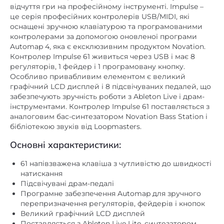
це серія професійних контролерів USB/MIDI, які
Контролер зміни висоти
є
оснащені зручною клавіатурою та програмованими
тону
контролерами за допомогою оновленої програми
Automap 4, яка є ексклюзивним продуктом Novation.
є
Контролер модуляції
Контролер Impulse 61 живиться через USB і має 8
MIDI In
,
MIDI Out
MIDI інтерфейс
регуляторів, 1 фейдер і 1 програмовану кнопку.
Особливо привабливим елементом є великий
Чутливість клавіатури до
графічний LCD дисплей і 8 підсвічуваних педалей, що
є
швидкості натискання
забезпечують зручність роботи з Ableton Live і драм-
інструментами. Контролер Impulse 61 поставляється з
аналоговим бас-синтезатором Novation Bass Station і
бібліотекою звуків від Loopmasters.
Основні характеристики:
61 напівзважена клавіша з чутливістю до швидкості
натискання
Підсвічувані драм-педалі
Програмне забезпечення Automap для зручного
перепризначення регуляторів, фейдерів і кнопок
Великий графічний LCD дисплей
Поставляється з Ableton Live Lite, синтезатором
Novation Bass Station Synth і набором зразків від