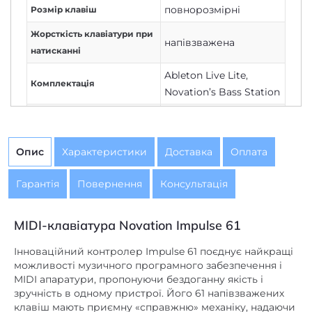
Жорсткість клавіатури при
напівзважена
натисканні
Ableton Live Lite
,
Комплектація
Novation’s Bass Station
від USB або від
Живлення
адаптера живлення
Опис
Характеристики
Доставка
Оплата
ні
Молоточкова механіка
ЖК
Дисплей
Гарантія
Повернення
Консультація
0
,
102
,
2 x 10
,
2 x 33
Розміри (ШxГхВ), см
MIDI-клавіатура Novation Impulse 61
Чутливість клавіатури до
є
після торкання
Інноваційний контролер Impulse 61 поєднує найкращі
можливості музичного програмного забезпечення і
Зрушення октави,
MIDI апаратури, пропонуючи бездоганну якість і
є
транспонування
зручність в одному пристрої. Його 61 напівзважених
клавіш мають приємну «справжню» механіку, надаючи
арпеджиатор
Інші функції
відчуття гри на професійному інструменті. Impulse –