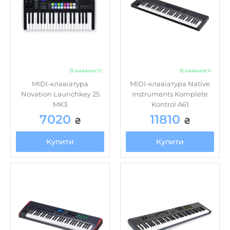
В наявності
В наявності
MIDI-клавіатура
MIDI-клавіатура Native
Novation Launchkey 25
Instruments Komplete
MK3
Kontrol A61
7020
11810
₴
₴
Купити
Купити