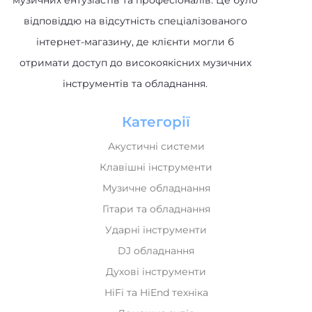
музичних ентузіастів та професіоналів. Це було
відповіддю на відсутність спеціалізованого
інтернет-магазину, де клієнти могли б
отримати доступ до високоякісних музичних
інструментів та обладнання.
Категорії
Акустичні системи
Клавішні інструменти
Музичне обладнання
Гітари та обладнання
Ударні інструменти
DJ обладнання
Духові інструменти
HiFi та HiEnd техніка