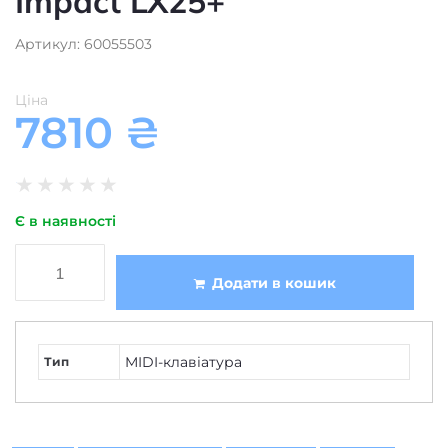
Impact LX25+
Артикул: 60055503
Ціна
7810
₴
★
★
★
★
★
Є в наявності
Додати в кошик
MIDI-клавіатура
Тип