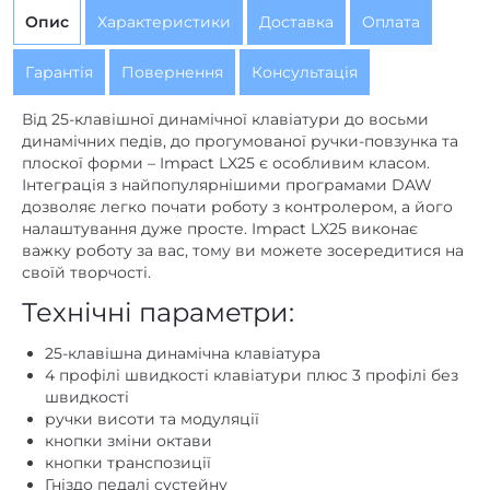
Опис
Характеристики
Доставка
Оплата
Гарантія
Повернення
Консультація
Від 25-клавішної динамічної клавіатури до восьми
динамічних педів, до прогумованої ручки-повзунка та
плоскої форми – Impact LX25 є особливим класом.
Інтеграція з найпопулярнішими програмами DAW
дозволяє легко почати роботу з контролером, а його
налаштування дуже просте. Impact LX25 виконає
важку роботу за вас, тому ви можете зосередитися на
своїй творчості.
Технічні параметри:
25-клавішна динамічна клавіатура
4 профілі швидкості клавіатури плюс 3 профілі без
швидкості
ручки висоти та модуляції
кнопки зміни октави
кнопки транспозиції
Гніздо педалі сустейну