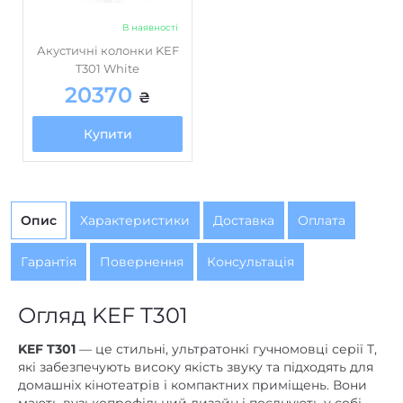
В наявності
Акустичні колонки KEF
T301 White
20370
₴
Купити
Опис
Характеристики
Доставка
Оплата
Гарантія
Повернення
Консультація
Огляд KEF T301
KEF T301
— це стильні, ультратонкі гучномовці серії T,
які забезпечують високу якість звуку та підходять для
домашніх кінотеатрів і компактних приміщень. Вони
мають вузькопрофільний дизайн і поєднують у собі
ефективну аудіосистему з елегантним зовнішнім