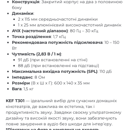
Динаміки
:
2 x 115 мм середньочастотні динаміки
1 x 25 мм алюмінієвий високочастотний динамік
АЧХ (частотний діапазон)
: 80 Гц – 30 кГц
Точка розділення
: 1,7 кГц
Рекомендована потужність підсилювача
: 10 – 150
Вт
Чутливість (2,83 В / 1 м)
:
91 дБ (при встановленні на стіні)
88 дБ (при встановленні на підставці)
Максимальна вихідна потужність (SPL)
: 110 дБ
Імпеданс
: 8 Ом
Розміри
(В x Ш x Г): 600 x 140 x 35 мм
Вага
: 1,5 кг
KEF T301
— ідеальний вибір для сучасних домашніх
кінотеатрів, де важлива як естетика, так і
продуктивність звуку. Завдяки своєму ультратонкому
дизайну та високій якості звуку, вони забезпечують
повне занурення в аудіо без шкоди для інтер’єру.
*Підставки на фото в комплект не входять