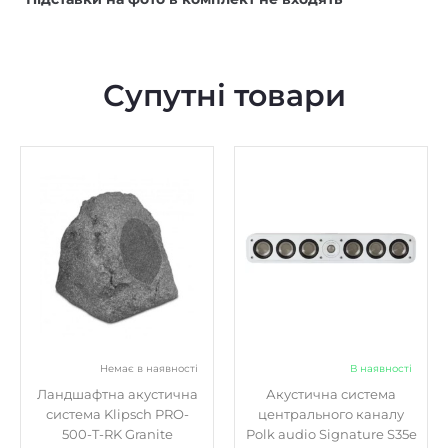
Супутні товари
Немає в наявності
В наявності
Ландшафтна акустична
Акустична система
система Klipsch PRO-
центрального каналу
500-T-RK Granite
Polk audio Signature S35e
White
20580
₴