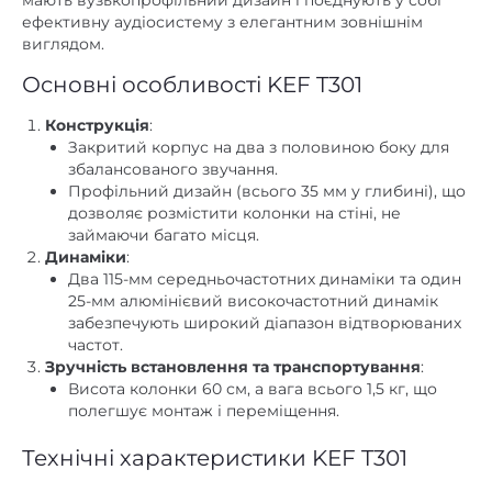
виглядом.
Основні особливості KEF T301
Конструкція
:
Закритий корпус на два з половиною боку для
збалансованого звучання.
Профільний дизайн (всього 35 мм у глибині), що
дозволяє розмістити колонки на стіні, не
займаючи багато місця.
Динаміки
:
Два 115-мм середньочастотних динаміки та один
25-мм алюмінієвий високочастотний динамік
забезпечують широкий діапазон відтворюваних
частот.
Зручність встановлення та транспортування
:
Висота колонки 60 см, а вага всього 1,5 кг, що
полегшує монтаж і переміщення.
Технічні характеристики KEF T301
Конструкція
: Закритий корпус на два з половиною
боку