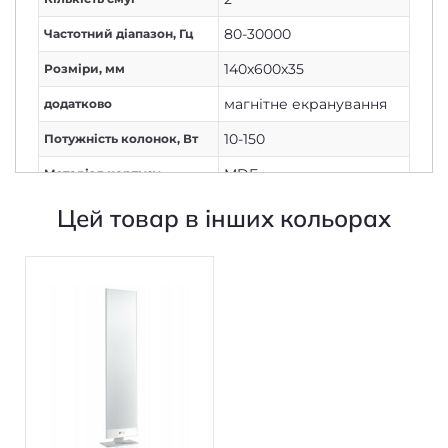
80-30000
Частотний діапазон, Гц
140x600x35
Розміри, мм
магнітне екранування
додатково
10-150
Потужність колонок, Вт
MDF
Матеріал корпусу
шпон
Матеріал обробки
Цей товар в інших кольорах
підлогова
Установка
88
Чутливість, дБ/Вт/м
немає
Фазоінвертор