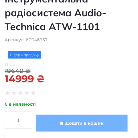
радіосистема Audio-
Technica ATW-1101
Артикул: 60048937
Лідери продажу
Ціна
19640
₴
14999
₴
★
★
★
★
★
Є в наявності
Додати в кошик