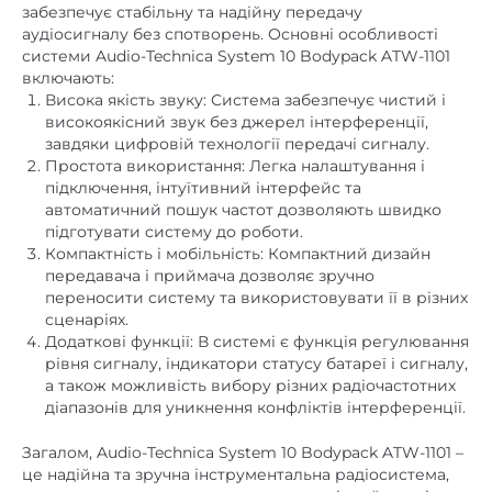
забезпечує стабільну та надійну передачу
аудіосигналу без спотворень. Основні особливості
системи Audio-Technica System 10 Bodypack ATW-1101
включають:
Висока якість звуку: Система забезпечує чистий і
високоякісний звук без джерел інтерференції,
завдяки цифровій технології передачі сигналу.
Простота використання: Легка налаштування і
підключення, інтуїтивний інтерфейс та
автоматичний пошук частот дозволяють швидко
підготувати систему до роботи.
Компактність і мобільність: Компактний дизайн
передавача і приймача дозволяє зручно
переносити систему та використовувати її в різних
сценаріях.
Додаткові функції: В системі є функція регулювання
рівня сигналу, індикатори статусу батареї і сигналу,
а також можливість вибору різних радіочастотних
діапазонів для уникнення конфліктів інтерференції.
Загалом, Audio-Technica System 10 Bodypack ATW-1101 –
це надійна та зручна інструментальна радіосистема,