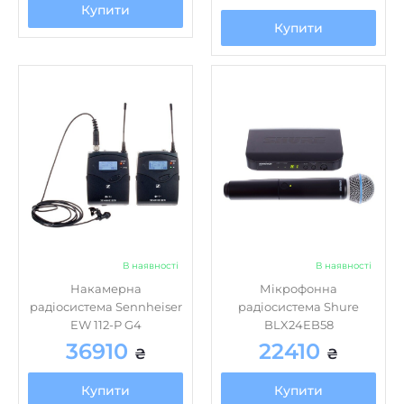
Купити
Купити
В наявності
В наявності
Накамерна
Мікрофонна
радіосистема Sennheiser
радіосистема Shure
EW 112-P G4
BLX24EB58
36910
22410
₴
₴
Купити
Купити