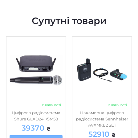
Супутні товари
В наявності
В наявності
Цифрова радіосистема
Накамерна цифрова
Shure GLXD24+/SM58
радіосистема Sennheiser
AVXMKE2 SET
39370
₴
52910
₴