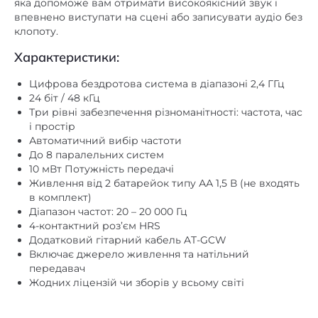
яка допоможе вам отримати високоякісний звук і
впевнено виступати на сцені або записувати аудіо без
клопоту.
Характеристики:
Цифрова бездротова система в діапазоні 2,4 ГГц
24 біт / 48 кГц
Три рівні забезпечення різноманітності: частота, час
і простір
Автоматичний вибір частоти
До 8 паралельних систем
10 мВт Потужність передачі
Живлення від 2 батарейок типу АА 1,5 В (не входять
в комплект)
Діапазон частот: 20 – 20 000 Гц
4-контактний роз’єм HRS
Додатковий гітарний кабель AT-GCW
Включає джерело живлення та натільний
передавач
Жодних ліцензій чи зборів у всьому світі