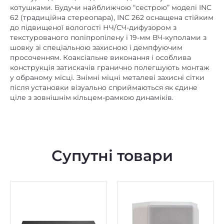
котушками. Будучи найближчою “сестрою” моделі INC
62 (традиційна стереопара), INC 262 оснащена стійким
до підвищеної вологості НЧ/СЧ-дифузором з
текстурованого поліпропілену і 19-мм ВЧ-куполами з
шовку зі спеціальною захисною і демпфуючим
просоченням. Коаксіальне виконання і особлива
конструкція затискачів гранично полегшують монтаж
у обраному місці. Знімні міцні металеві захисні сітки
після установки візуально сприймаються як єдине
ціле з зовнішнім кільцем-рамкою динаміків.
Супутні товари