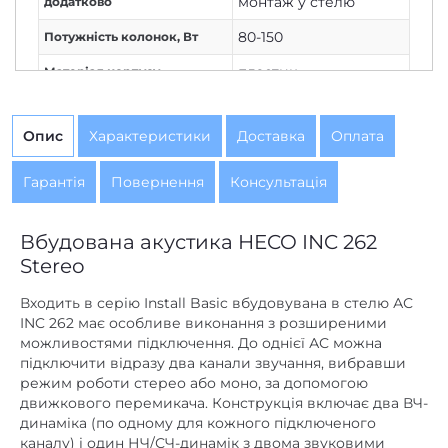
монтаж у стелю
додатково
80-150
Потужність колонок, Вт
пластик
Матеріал корпусу
Вбудована
Установка
Опис
Характеристики
Доставка
Оплата
90
Чутливість, дБ/Вт/м
немає
Фазоінвертор
Гарантія
Повернення
Консультація
Вбудована акустика HECO INC 262
Stereo
Входить в серію Install Basic вбудовувана в стелю АС
INC 262 має особливе виконання з розширеними
можливостями підключення. До однієї АС можна
підключити відразу два канали звучання, вибравши
режим роботи стерео або моно, за допомогою
движкового перемикача. Конструкція включає два ВЧ-
динаміка (по одному для кожного підключеного
каналу) і один НЧ/СЧ-динамік з двома звуковими