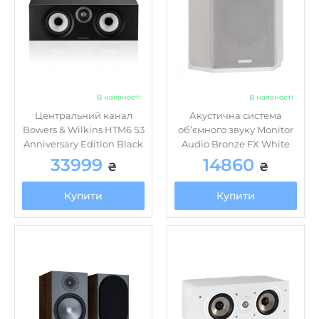
В наявності
В наявності
Центральний канал
Акустична система
Bowers & Wilkins HTM6 S3
об’ємного звуку Monitor
Anniversary Edition Black
Audio Bronze FX White
33999
14860
₴
₴
Купити
Купити