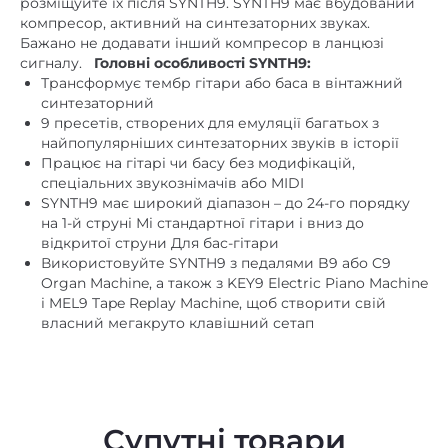
сигналу.
Головні особливості SYNTH9:
Трансформує тембр гітари або баса в вінтажний
синтезаторний
9 пресетів, створених для емуляції багатьох з
найпопулярніших синтезаторних звуків в історії
Працює на гітарі чи басу без модифікацій,
спеціальних звукознімачів або MIDI
SYNTH9 має широкий діапазон – до 24-го порядку
на 1-й струні Мі стандартної гітари і вниз до
відкритої струни Для бас-гітари
Використовуйте SYNTH9 з педалями B9 або C9
Organ Machine, а також з KEY9 Electric Piano Machine
і MEL9 Tape Replay Machine, щоб створити свій
власний мегакруто клавішний сетап
Супутні товари