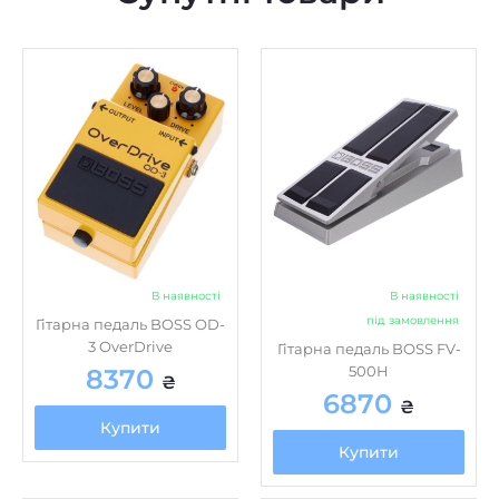
В наявності
В наявності
під замовлення
Гітарна педаль BOSS OD-
3 OverDrive
Гітарна педаль BOSS FV-
500H
8370
₴
6870
₴
Купити
Купити