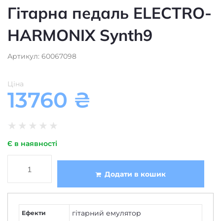
HARMONIX Synth9
Артикул: 60067098
Ціна
13760
₴
★
★
★
★
★
Є в наявності
Додати в кошик
гітарний емулятор
Ефекти
для бас-гітари
,
для електрогітари
Призначення