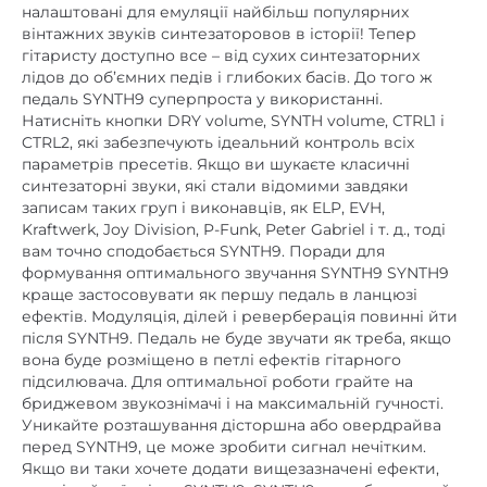
гітаристу доступно все – від сухих синтезаторних
лідов до об’ємних педів і глибоких басів. До того ж
педаль SYNTH9 суперпроста у використанні.
Натисніть кнопки DRY volume, SYNTH volume, CTRL1 і
CTRL2, які забезпечують ідеальний контроль всіх
параметрів пресетів. Якщо ви шукаєте класичні
синтезаторні звуки, які стали відомими завдяки
записам таких груп і виконавців, як ELP, EVH,
Kraftwerk, Joy Division, P-Funk, Peter Gabriel і т. д., тоді
вам точно сподобається SYNTH9. Поради для
формування оптимального звучання SYNTH9 SYNTH9
краще застосовувати як першу педаль в ланцюзі
ефектів. Модуляція, ділей і реверберація повинні йти
після SYNTH9. Педаль не буде звучати як треба, якщо
вона буде розміщено в петлі ефектів гітарного
підсилювача. Для оптимальної роботи грайте на
бриджевом звукознімачі і на максимальній гучності.
Уникайте розташування дісторшна або овердрайва
перед SYNTH9, це може зробити сигнал нечітким.
Якщо ви таки хочете додати вищезазначені ефекти,
розміщуйте їх після SYNTH9. SYNTH9 має вбудований
компресор, активний на синтезаторних звуках.
Бажано не додавати інший компресор в ланцюзі