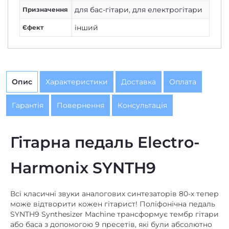
інший
Єфект
Опис
Характеристики
Доставка
Оплата
Гарантія
Повернення
Консультація
Гітарна педаль Electro-
Harmonix SYNTH9
Всі класичні звуки аналогових синтезаторів 80-х тепер
може відтворити кожен гітарист! Поліфонічна педаль
SYNTH9 Synthesizer Machine трансформує тембр гітари
або баса з допомогою 9 пресетів, які були абсолютно
налаштовані для емуляції найбільш популярних
вінтажних звуків синтезаторовов в історії! Тепер