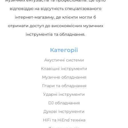
музичних ентузіастів та професіоналів. Це було
відповіддю на відсутність спеціалізованого
інтернет-магазину, де клієнти могли б
отримати доступ до високоякісних музичних
інструментів та обладнання.
Категорії
Акустичні системи
Клавішні інструменти
Музичне обладнання
Гітари та обладнання
Ударні інструменти
DJ обладнання
Духові інструменти
HiFi та HiEnd техніка