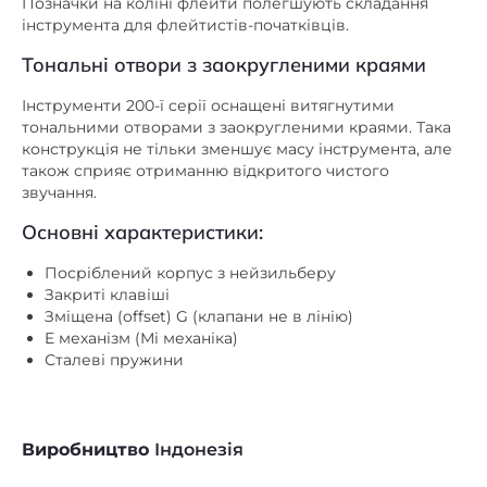
Позначки на коліні флейти полегшують складання
інструмента для флейтистів-початківців.
Тональні отвори з заокругленими краями
Інструменти 200-ї серії оснащені витягнутими
тональними отворами з заокругленими краями. Така
конструкція не тільки зменшує масу інструмента, але
також сприяє отриманню відкритого чистого
звучання.
Основні характеристики:
Посріблений корпус з нейзильберу
Закриті клавіші
Зміщена (offset) G (клапани не в лінію)
E механізм (Мі механіка)
Сталеві пружини
Виробництво
Індонезія