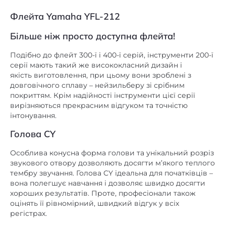
Флейта Yamaha YFL-212
Більше ніж просто доступна флейта!
Подібно до флейт 300-ї і 400-ї серій, інструменти 200-ї
серії мають такий же висококласний дизайн і
якість виготовлення, при цьому вони зроблені з
довговічного сплаву – нейзильберу зі срібним
покриттям. Крім надійності інструменти цієї серії
вирізняються прекрасним відгуком та точністю
інтонування.
Голова CY
Особлива конусна форма голови та унікальний розріз
звукового отвору дозволяють досягти м’якого теплого
тембру звучання. Голова CY ідеальна для початківців –
вона полегшує навчання і дозволяє швидко досягти
хороших результатів. Проте, професіонали також
оцінять її рівномірний, швидкий відгук у всіх
регістрах.