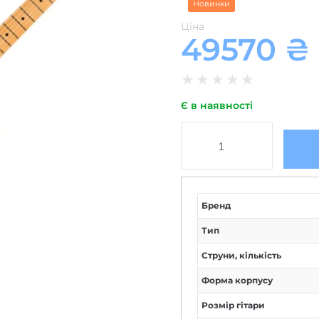
Новинки
Ціна
49570
₴
★
★
★
★
★
Є в наявності
Бренд
Тип
Струни, кількість
Форма корпусу
Розмір гітари