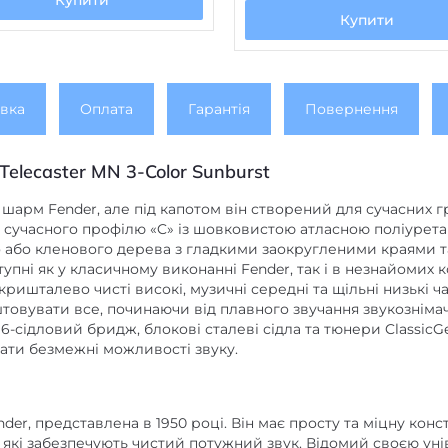
Купити
Купити
вка
Оплата
Гарантія
Повернення
 Telecaster MN 3-Color Sunburst
й шарм Fender, але під капотом він створений для сучасних г
ід сучасного профілю «C» із шовковистою атласною поліуре
о або кленового дерева з гладкими заокругленими краями т
тупні як у класичному виконанні Fender, так і в незнайомих ко
 кришталево чисті високі, музичні середні та щільні низькі ча
товувати все, починаючи від плавного звучання звукозніма
к 6-сідловий бридж, блокові сталеві сідла та тюнери Classic
ати безмежні можливості звуку.
er, представлена ​​в 1950 році. Він має просту та міцну кон
які забезпечують чистий потужний звук. Відомий своєю уніве