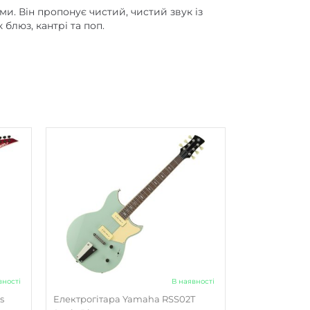
ми. Він пропонує чистий, чистий звук із
блюз, кантрі та поп.
вності
В наявності
s
Електрогітара Yamaha RSS02T