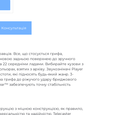
Консультація
равців. Все, що стосується грифа,
тановою задньою поверхнею до зручного
а 22 середніми ладами. Вибирайте кузови з
льорах, взятих з архіву. Звукознімачі Player
стоти, які підносять будь-який жанр. 3-
ча грифа до ріжучого удару бриджового
Gear™ забезпечують точну стабільність
струкцію з міцною конструкцією, як правило,
рсальністю та надійністю, Telecaster