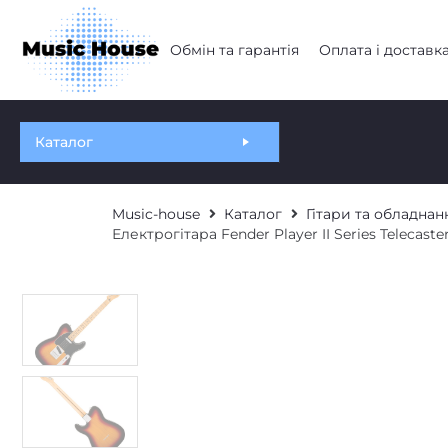
Обмін та гарантія
Оплата і доставк
Каталог
Music-house
Каталог
Гітари та обладнан
Електрогітара Fender Player II Series Telecast