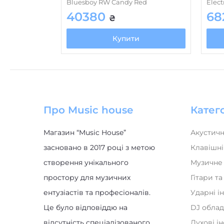
Bluesboy RW Candy Red
Elect
40380
68
₴
Купити
Про Music house
Катего
Магазин “Music House”
Акустичн
засновано в 2017 році з метою
Клавішні
створення унікального
Музичне
простору для музичних
Гітари т
ентузіастів та професіоналів.
Ударні і
Це було відповіддю на
DJ обла
відсутність спеціалізованого
Духові і