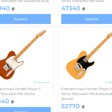
Струни крізь корпус
s Telecaster RW Aquatone Blue
Series Telecaster MN Black
940
47340
₴
₴
Кілки/механіка
Купити
Купити
Звукознімачі
Регулятори
Колір/обробка
В наявності
В на
рогітара Fender Player II
Електрогітара Fender Player II
s Telecaster MN Mocha
Series Telecaster MN Buttersco
Blonde
340
₴
52770
₴