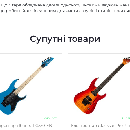
чає, що гітара обладнана двома однокотушковими звукознімача
 робить його ідеальним для чистих звуків і стилів, таких як 
Супутні товари
В наявності
В ная
трогітара Ibanez RG550-EB
Електрогітара Jackson Pro Plu