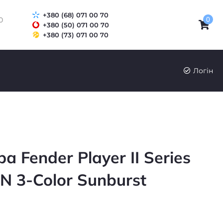
+380 (68) 071 00 70
0
0
+380 (50) 071 00 70
+380 (73) 071 00 70
Логін
а Fender Player II Series
MN 3-Color Sunburst