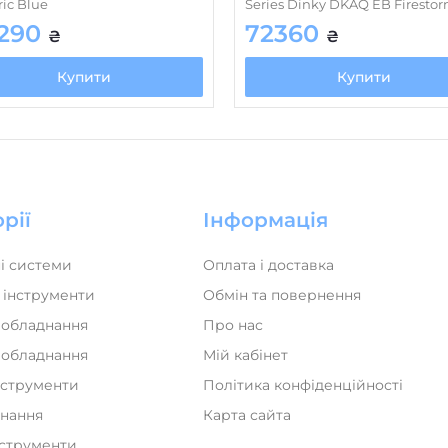
ric Blue
Series Dinky DKAQ EB Firesto
290
72360
₴
₴
Купити
Купити
рії
Інформація
і системи
Оплата і доставка
 інструменти
Обмін та повернення
 обладнання
Про нас
а обладнання
Мій кабінет
нструменти
Політика конфіденційності
днання
Карта сайта
нструменти