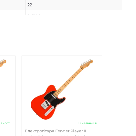
22
вільха
клен
палісандр
з болтовим кріпленням
Modern C
241
мм
648
(у
42
6-Saddle String-Through-Body Tele with
Block Steel Saddles
явності
В наявності
немає
Електрогітара Fender Player II