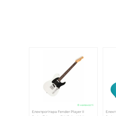
В наявності
Електрогітара Fender Player II
Елект