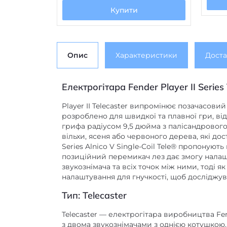
Купити
Опис
Характеристики
Доста
Електрогітара Fender Player II Series
Player II Telecaster випромінює позачасови
розроблено для швидкої та плавної гри, в
грифа радіусом 9,5 дюйма з палісандровог
вільхи, ясеня або червоного дерева, які дос
Series Alnico V Single-Coil Tele® пропонують
позиційний перемикач лез дає змогу налаш
звукознімача та всіх точок між ними, тоді я
налаштування для гнучкості, щоб досліджув
Тип: Telecaster
Telecaster — електрогітара виробництва Fend
з двома звукознімачами з однією котушкою, 