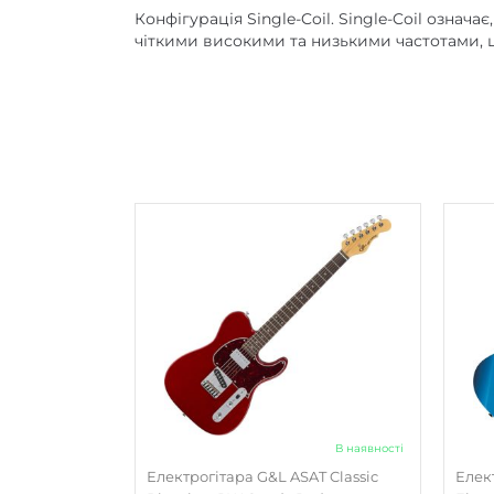
Конфігурація Single-Coil. Single-Coil озна
чіткими високими та низькими частотами, що
В наявності
Електрогітара G&L ASAT Classic
Елек