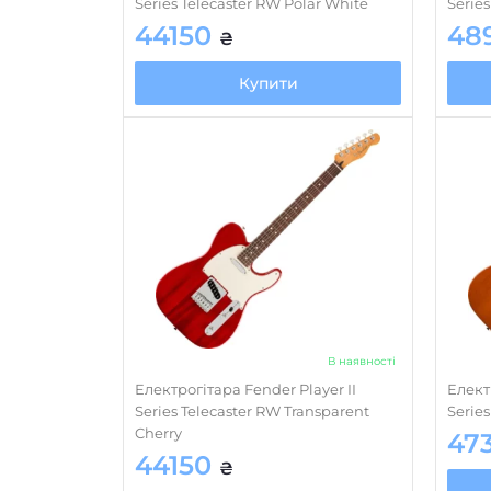
Series Telecaster RW Polar White
Serie
44150
48
₴
Купити
В наявності
Електрогітара Fender Player II
Елект
Series Telecaster RW Transparent
Serie
Cherry
47
44150
₴