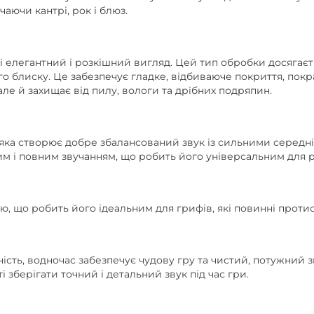
аючи кантрі, рок і блюз.
і елегантний і розкішний вигляд. Цей тип обробки досягаєт
ого блиску. Це забезпечує гладке, відбиваюче покриття, пок
але й захищає від пилу, вологи та дрібних подряпин.
, яка створює добре збалансований звук із сильними серед
м і повним звучанням, що робить його універсальним для р
ю, що робить його ідеальним для грифів, які повинні проти
ність, водночас забезпечує чудову гру та чистий, потужний 
 зберігати точний і детальний звук під час гри.