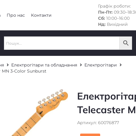
Графік роботи:
Пн-Пт:
09:30–18:3
а
Про нас
Контакти
Сб:
10:00–16:00
Нд:
Вихідний
ня
Електрогітари та обладнання
Електрогітари
er MN 3-Color Sunburst
Електрогітар
Telecaster 
Артикул: 60076877