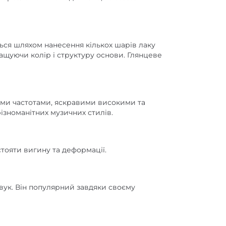
ься шляхом нанесення кількох шарів лаку
ращуючи колір і структуру основи. Глянцеве
німи частотами, яскравими високими та
ізноманітних музичних стилів.
стояти вигину та деформації.
звук. Він популярний завдяки своєму