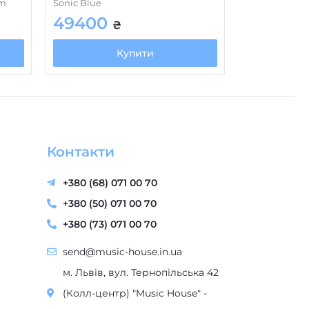
rm
Sonic Blue
49400
₴
Купити
Контакти
+380 (68) 071 00 70
+380 (50) 071 00 70
+380 (73) 071 00 70
send@music-house.in.ua
м. Львів, вул. Тернопільська 42
(Колл-центр) "Music House" -