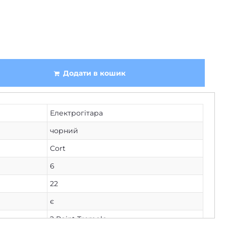
Додати в кошик
Електрогітара
чорний
Cort
6
22
є
2 Point Tremolo