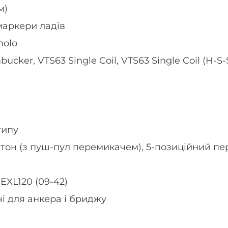
м)
маркери ладів
molo
cker, VTS63 Single Coil, VTS63 Single Coil (H-S-
типу
 1 тон (з пуш-пул перемикачем), 5-позиційний п
EXL120 (09-42)
чі для анкера і бриджу