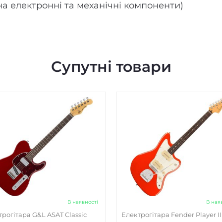
(на електронні та механічні компоненти)
Супутні товари
В наявності
В ная
рогітара G&L ASAT Classic
Електрогітара Fender Player II