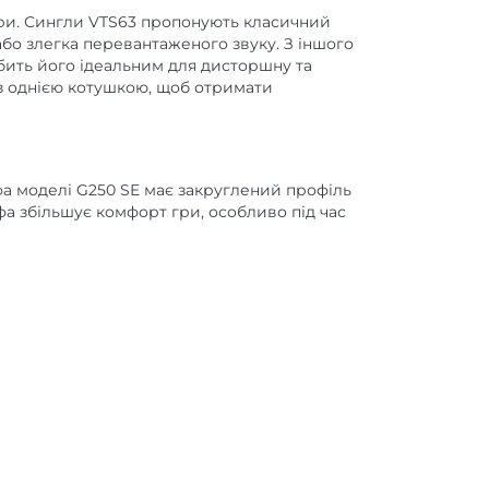
ари. Сингли VTS63 пропонують класичний
або злегка перевантаженого звуку. З іншого
бить його ідеальним для дисторшну та
 з однією котушкою, щоб отримати
ифа моделі G250 SE має закруглений профіль
фа збільшує комфорт гри, особливо під час