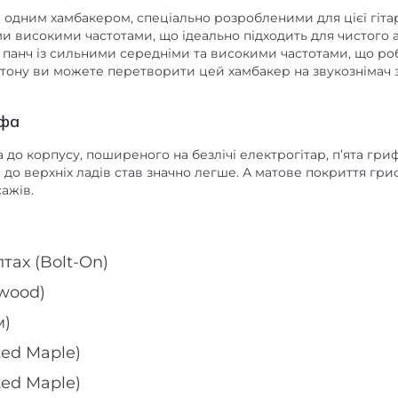
 одним хамбакером, спеціально розробленими для цієї гіт
и високими частотами, що ідеально підходить для чистого 
 панч із сильними середніми та високими частотами, що ро
 тону ви можете перетворити цей хамбакер на звукознімач
ифа
а до корпусу, поширеного на безлічі електрогітар, п’ята гр
 до верхніх ладів став значно легше. А матове покриття гри
ажів.
тах (Bolt-On)
wood)
м)
ted Maple)
ted Maple)