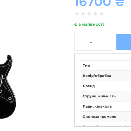
16700
₴
★
★
★
★
★
Є в наявності
Тип
Колір/обробка
Бренд
Струни, кількість
Лади, кількість
Система тремоло
Бридж (струнотримач)