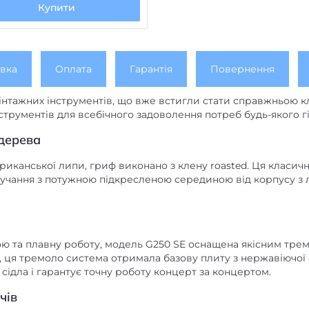
Купити
вка
Оплата
Гарантія
Повернення
вінтажних інструментів, що вже встигли стати справжньою к
трументів для всебічного задоволення потреб будь-якого гі
 дерева
иканської липи, гриф виконано з клену roasted. Ця класичн
звучання з потужною підкресленою серединою від корпусу з
ою та плавну роботу, модель G250 SE оснащена якісним тремо
і, ця тремоло система отримала базову плиту з нержавіючої 
 сідла і гарантує точну роботу концерт за концертом.
чів