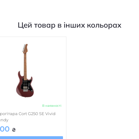
Тип кріплення грифа
Корпус
Цей товар в інших кольорах
Гриф
Кілки/механіка
Мензура розмір, мм
Накладка грифа
В наявності
рогітара Cort G250 SE Vivid
undy
700
₴