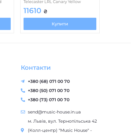
d
Telecaster LRL Canary Yellow
11610
₴
Купити
Контакти
+380 (68) 071 00 70
+380 (50) 071 00 70
+380 (73) 071 00 70
send@music-house.in.ua
м. Львів, вул. Тернопільська 42
(Колл-центр) "Music House" -