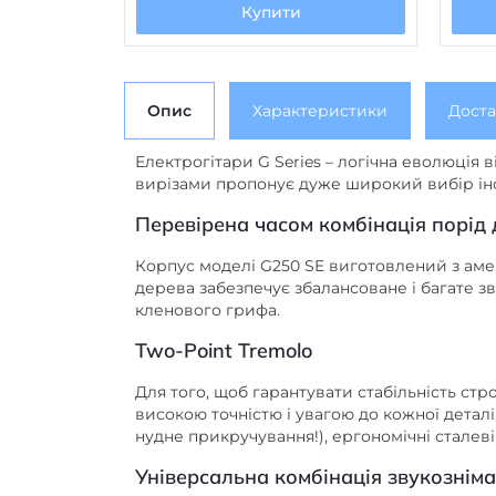
Купити
Опис
Характеристики
Доста
Електрогітари G Series – логічна еволюція 
вирізами пропонує дуже широкий вибір інс
Перевірена часом комбінація порід
Корпус моделі G250 SE виготовлений з амер
дерева забезпечує збалансоване і багате 
кленового грифа.
Two-Point Tremolo
Для того, щоб гарантувати стабільність стр
високою точністю і увагою до кожної детал
нудне прикручування!), ергономічні сталеві
Універсальна комбінація звукозніма