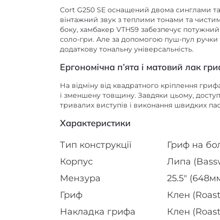
Cort G250 SE оснащений двома синглами та
вінтажний звук з теплими тонами та чистим
боку, хамбакер VTH59 забезпечує потужний
соло-гри. Але за допомогою пуш-пул ручки
додаткову тональну універсальність.
Ергономічна п’ята і матовий лак гр
На відміну від квадратного кріплення гриф
і зменшену товщину. Завдяки цьому, доступ
тривалих виступів і виконання швидких пас
Характеристики
Тип конструкції
Гриф на бол
Корпус
Липа (Bass
Мензура
25.5″ (648м
Гриф
Клен (Roas
Накладка грифа
Клен (Roas