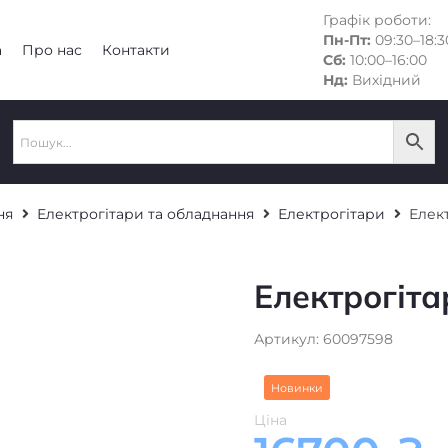
Графік роботи:
Пн-Пт:
09:30–18:3
а
Про нас
Контакти
Сб:
10:00–16:00
Нд:
Вихідний
ня
Електрогітари та обладнання
Електрогітари
Елект
Електрогіта
Артикул: 60097598
Новинки
Ціна