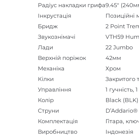
Радіус накладки грифа
9.45″ (240м
Інкрустація
Позиційні 
Бридж
2 Point Tre
Звукознімачі
VTH59 Humbu
Лади
22 Jumbo
Верхній поріжок
42мм
Механіка
Хром
Кілки
Закритого 
Управління
1 гучність,
Колір
Black (BLK)
Струни
D’Addario® 
Комплектація
Гітара, клю
Виробництво
Індонезія