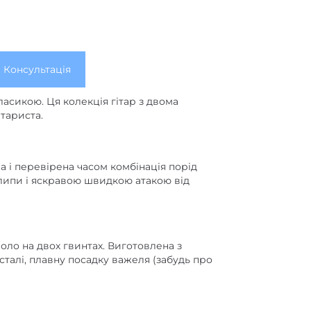
Консультація
ласикою. Ця колекція гітар з двома
тариста.
а і перевірена часом комбінація порід
 липи і яскравою швидкою атакою від
ло на двох гвинтах. Виготовлена ​​з
сталі, плавну посадку важеля (забудь про