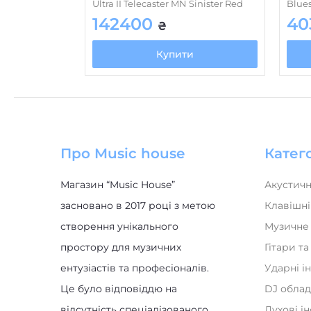
Ultra II Telecaster MN Sinister Red
Blue
142400
40
₴
Купити
Про Music house
Катего
Магазин “Music House”
Акустичн
засновано в 2017 році з метою
Клавішні
створення унікального
Музичне
простору для музичних
Гітари т
ентузіастів та професіоналів.
Ударні і
Це було відповіддю на
DJ обла
відсутність спеціалізованого
Духові і