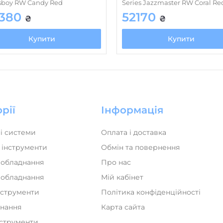
sboy RW Candy Red
Series Jazzmaster RW Coral Re
380
52170
₴
₴
Купити
Купити
рії
Інформація
і системи
Оплата і доставка
 інструменти
Обмін та повернення
 обладнання
Про нас
а обладнання
Мій кабінет
нструменти
Політика конфіденційності
днання
Карта сайта
нструменти