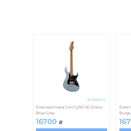
В наявності
Електрогітара Cort G250 SE Ocean
Елект
Blue Grey
Burg
16700
16
₴