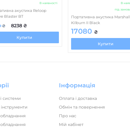
В наявності
В ная
під замо
ативна акустика Reloop
e Blaster BT
Портативна акустика Marshal
Kilburn II Black
8238
₴
0
₴
17080
₴
Купити
Купити
рії
Інформація
і системи
Оплата і доставка
 інструменти
Обмін та повернення
 обладнання
Про нас
а обладнання
Мій кабінет