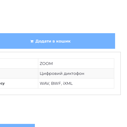
Додати в кошик
ZOOM
Цифровий диктофон
WAV
,
BWF
,
iXML
ису