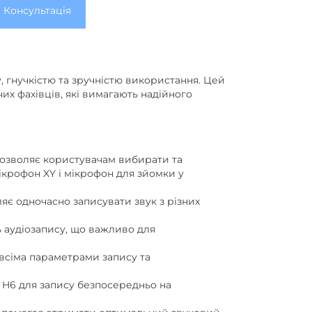
Консультація
 гнучкістю та зручністю використання. Цей
их фахівців, які вимагають надійного
озволяє користувачам вибирати та
мікрофон XY і мікрофон для зйомки у
ляє одночасно записувати звук з різних
ть аудіозапису, що важливо для
 всіма параметрами запису та
 H6 для запису безпосередньо на
допомагає отримати оптимальний звуковий