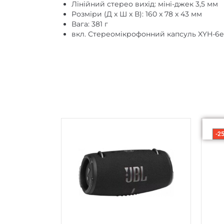
Розміри (Д x Ш x В): 160 x 78 x 43 мм
Вага: 381 г
вкл. Стереомікрофонний капсуль XYH-6e (
-2