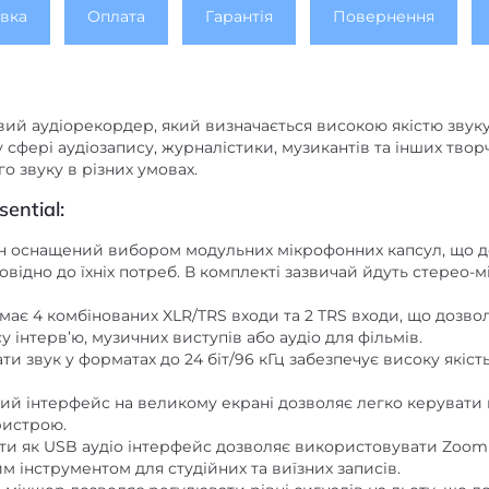
вка
Оплата
Гарантія
Повернення
ий аудіорекордер, який визначається високою якістю звуку,
сфері аудіозапису, журналістики, музикантів та інших творч
о звуку в різних умовах.
ential:
 оснащений вибором модульних мікрофонних капсул, що д
відно до їхніх потреб. В комплекті зазвичай йдуть стерео-
має 4 комбінованих XLR/TRS входи та 2 TRS входи, що дозво
 інтерв’ю, музичних виступів або аудіо для фільмів.
ти звук у форматах до 24 біт/96 кГц забезпечує високу якіс
лий інтерфейс на великому екрані дозволяє легко керувати
ристрою.
ти як USB аудіо інтерфейс дозволяє використовувати Zoom
 інструментом для студійних та виїзних записів.
мікшер дозволяє регулювати рівні сигналів на льоту, що 