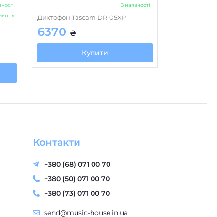
вності
В наявності
влення
Диктофон Tascam DR-05XP
l
6370
₴
Купити
Контакти
+380 (68) 071 00 70
+380 (50) 071 00 70
+380 (73) 071 00 70
send@music-house.in.ua