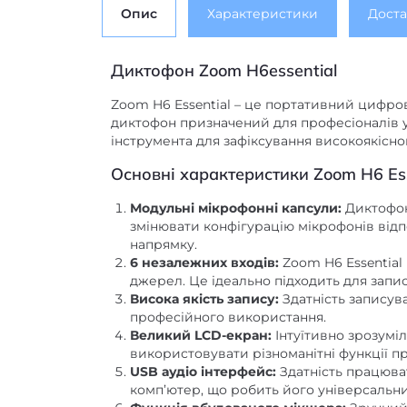
Опис
Характеристики
Доста
Диктофон Zoom H6essential
Zoom H6 Essential – це портативний цифров
диктофон призначений для професіоналів у 
інструмента для зафіксування високоякісног
Основні характеристики Zoom H6 Ess
Модульні мікрофонні капсули:
Диктофон
змінювати конфігурацію мікрофонів відпо
напрямку.
6 незалежних входів:
Zoom H6 Essential 
джерел. Це ідеально підходить для запису
Висока якість запису:
Здатність записува
професійного використання.
Великий LCD-екран:
Інтуїтивно зрозумі
використовувати різноманітні функції п
USB аудіо інтерфейс:
Здатність працюва
комп’ютер, що робить його універсальним
Функція вбудованого мікшера:
Зручний 