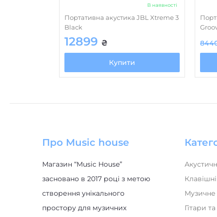
В наявності
Портативна акустика JBL Xtreme 3
Порт
Black
Groov
12899
₴
844
Купити
Про Music house
Катего
Магазин “Music House”
Акустичн
засновано в 2017 році з метою
Клавішні
створення унікального
Музичне
простору для музичних
Гітари т