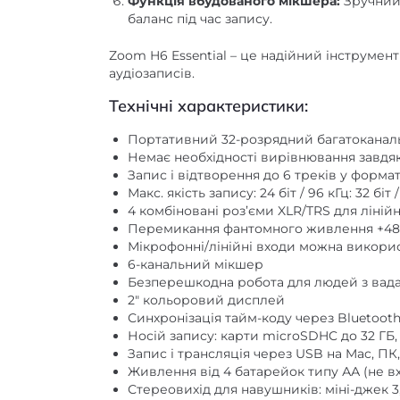
баланс під час запису.
Zoom H6 Essential – це надійний інструме
аудіозаписів.
Технічні характеристики:
Портативний 32-розрядний багатоканал
Немає необхідності вирівнювання завдя
Запис і відтворення до 6 треків у форма
Макс. якість запису: 24 біт / 96 кГц: 32 біт 
4 комбіновані роз’єми XLR/TRS для ліній
Перемикання фантомного живлення +48
Мікрофонні/лінійні входи можна викор
6-канальний мікшер
Безперешкодна робота для людей з вада
2″ кольоровий дисплей
Синхронізація тайм-коду через Bluetooth
Носій запису: карти microSDHC до 32 ГБ,
Запис і трансляція через USB на Mac, ПК, 
Живлення від 4 батарейок типу АА (не вх
Стереовихід для навушників: міні-джек 3
Лінійний стерео вихід: міні-джек 3,5 мм