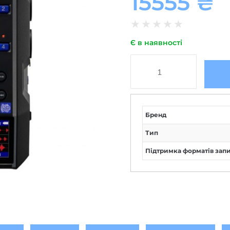
15555
₴
★
★
★
★
★
Є в наявності
Бренд
Тип
Підтримка форматів зап