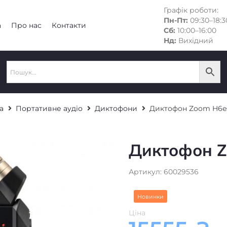
Графік роботи:
Пн-Пт:
09:30–18:3
а
Про нас
Контакти
Сб:
10:00–16:00
Нд:
Вихідний
а
Портативне аудіо
Диктофони
Диктофон Zoom H6es
Диктофон Z
Артикул: 60029536
Новинки
Ціна