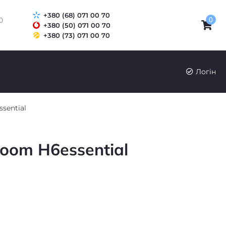
+380 (68) 071 00 70
0
0
+380 (50) 071 00 70
+380 (73) 071 00 70
UK
RU
Логін
sential
oom H6essential