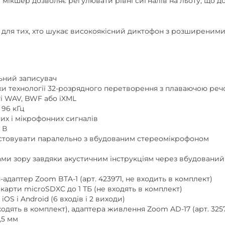
нт для тих, хто шукає високоякісний диктофон з розширени
ьний записувач
ки технології 32-розрядного перетворення з плаваючою ре
ті WAV, BWF або iXML
/ 96 кГц
них і мікрофонних сигналів
 В
истовувати паралельно з вбудованим стереомікрофоном
ми зору завдяки акустичним інструкціям через вбудований 
-адаптер Zoom BTA-1 (арт. 423971, не входить в комплект)
 карти microSDXC до 1 ТБ (не входять в комплект)
iOS і Android (6 входів і 2 виходи)
одять в комплект), адаптера живлення Zoom AD-17 (арт. 3257
,5 мм