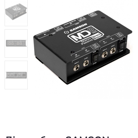
Дірект бокс SAMSON