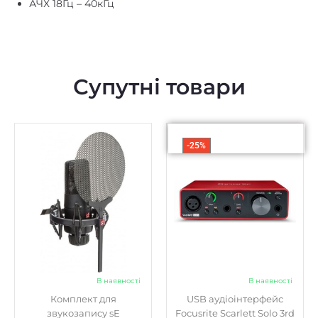
Супутні товари
-25%
В наявності
В наявності
Комплект для
USB аудіоінтерфейс
звукозапису sE
Focusrite Scarlett Solo 3rd
Electronics X1 S Vocal
Gen