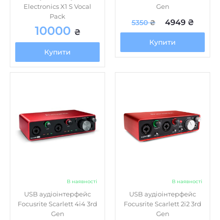
Pack
4949
₴
5350
₴
10000
₴
Купити
Купити
В наявності
В наявності
USB аудіоінтерфейс
USB аудіоінтерфейс
Focusrite Scarlett 4i4 3rd
Focusrite Scarlett 2i2 3rd
Gen
Gen
10940
10120
₴
₴