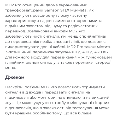
трансформаторами Samson STLX Mu-Metal, які
забезпечують розширену плоску частотну
характеристику з наднизькими спотвореннями та
відмінним захистом від шуму та радіочастотних
перешкод. Збалансовані виходи MD2 Pro
забезпечують чисті сигнали, які менш сприйнятливі
до перешкод, ніж незбалансовані лінії, що дозволяє
використовувати довші кабелі. MD2 Pro також містить
3-позиційний перемикач затухання 0 дБ/-10 дБ/-20 дБ
для кожного входу для перемикання між гучномовцем
і лінійним рівнем сигналу, а також перемикач стерео/
моно.
Джеком
Наскрізні роз’єми MD2 Pro дозволяють отримувати
сигнали від входів і передавати сигнали на
підсилювачі або монітори, не впливаючи на вихідний
звук. Це може усунути потребу в мікшуванні гітарних
підсилювачів, що в залежності від застосування може
бути кращим, особливо тому, що все більше
музикантів використовують монітори-вкладиші.