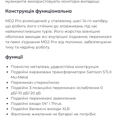
Конструкція функціональна
MD2 Pro розміщений у сталевому шасі 14-го калібру,
що робить його стійким до зловживань під час
найвимогливіших турів. Його жорстка зовнішня
оболонка захищає всі внутрішні з’єднання, перемикачі
та паяні з’єднання MD2 Pro від поломки, забезпечуючи
тиху та надійну роботу.
функції
Повністю металева, ударостійка конструкція
Подвійні екрановані трансформатори Samson STLX
Mu-Metal
Перемикач стерео/моно
Подвійні 3-позиційні перемикачі ослаблення 0
дБ/-10 дБ/-20 дБ
Подвійні перемикачі заземлення
Подвійні входи 1/4″ і Thrus
Подвійні балансні виходи XLR
Фантомне живлення чи батареї не потрібні
АЧХ 18Гц – 40кГц