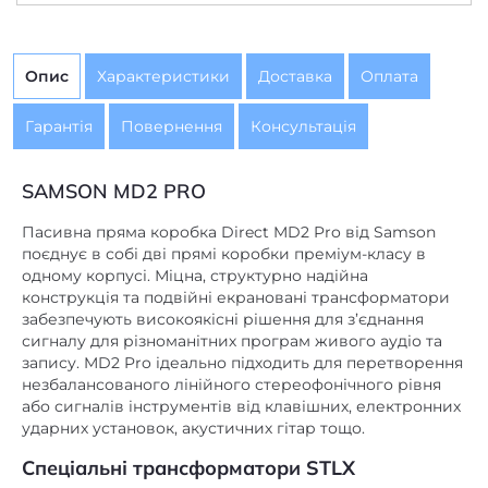
Опис
Характеристики
Доставка
Оплата
Гарантія
Повернення
Консультація
SAMSON MD2 PRO
Пасивна пряма коробка Direct MD2 Pro від Samson
поєднує в собі дві прямі коробки преміум-класу в
одному корпусі. Міцна, структурно надійна
конструкція та подвійні екрановані трансформатори
забезпечують високоякісні рішення для з’єднання
сигналу для різноманітних програм живого аудіо та
запису. MD2 Pro ідеально підходить для перетворення
незбалансованого лінійного стереофонічного рівня
або сигналів інструментів від клавішних, електронних
ударних установок, акустичних гітар тощо.
Спеціальні трансформатори STLX
MD2 Pro оснащений двома екранованими