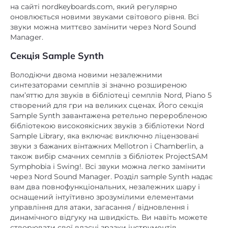
на сайті nordkeyboards.com, який регулярно
оновлюється новими звуками світового рівня. Всі
звуки можна миттєво замінити через Nord Sound
Manager.
Секція Sample Synth
Володіючи двома новими незалежними
синтезаторами семплів зі значно розширеною
пам’яттю для звуків в бібліотеці семплів Nord, Piano 5
створений для гри на великих сценах. Його секція
Sample Synth завантажена ретельно переробленою
бібліотекою високоякісних звуків з бібліотеки Nord
Sample Library, яка включає виключно ліцензовані
звуки з бажаних вінтажних Mellotron і Chamberlin, а
також вибір смачних семплів з бібліотек ProjectSAM
Symphobia і Swing!. Всі звуки можна легко замінити
через Nord Sound Manager. Розділ sample Synth надає
вам два повнофункціональних, незалежних шару і
оснащений інтуїтивно зрозумілими елементами
управління для атаки, загасання / відновлення і
динамічного відгуку на швидкість. Ви навіть можете
створювати свої власні зразки інструментів,