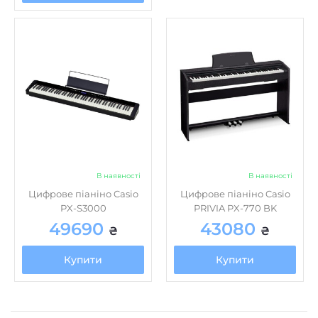
В наявності
В наявності
Цифрове піаніно Casio
Цифрове піаніно Casio
PX-S3000
PRIVIA PX-770 BK
49690
43080
₴
₴
Купити
Купити