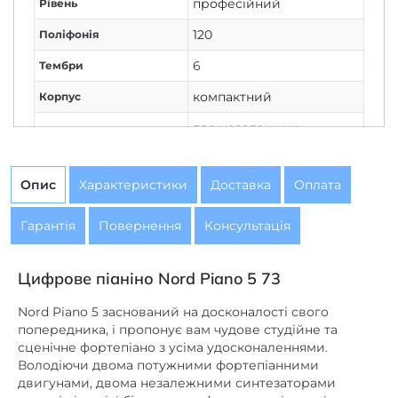
професійний
Рівень
120
Поліфонія
6
Тембри
компактний
Корпус
два незалежних
Процесор
процесора
1 ГБ
Вбудована пам'ять
Опис
Характеристики
Доставка
Оплата
73
Кількість клавіш
Гарантія
Повернення
Консультація
повнорозмірні
Розмір клавіш
Virtual Hammer Action
Цифрове піаніно Nord Piano 5 73
Молоточкова механіка
Technology
Nord Piano 5 заснований на досконалості свого
Чутливість клавіатури
попередника, і пропонує вам чудове студійне та
сценічне фортепіано з усіма удосконаленнями.
Є
до швидкості
Володіючи двома потужними фортепіанними
натискання
двигунами, двома незалежними синтезаторами