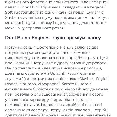
акустичного фортепіано при натисканні демпферної
педалі. Блок Nord Triple Pedal складається з педалей
Soft і Sostenuto, а також унікальної педалі Dynamic
Sustain з функцією шуму педалі, яка динамічно імітує
механічні звуки підйому і відпускання демпферного
механізму справжнього рояля.
Dual Piano Engines, звуки преміум-класу
Потужна секція фортепіано Piano 5 включає два
потужних процесора фортепіано, які можна
використовувати одночасно в шарі або окремо. Цей
преміальний інструмент відразу готовий до роботи.
Він поставляється з дев’ятьма чудовими роялями,
дев’ятьма барвистими Upright і характерними
звуками 10 електричних піаніно; плюс Clavinet, Digital
Pianos, Marimba, Vibraphone і багато іншого з
ексклюзивної бібліотеки Nord Piano Library, де кожен
патч ретельно опрацьований з урахуванням свого
унікального характеру. Передова технологія
семплювання Nord вловлює найдрібніші нюанси і
справжню атмосферу інструментів-джерел. Потрібні
додаткові піаніно? Їх можна безкоштовно завантажити