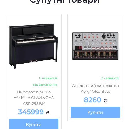
В наявності
В наявності
під замовлення
Аналоговий синтезатор
Korg Volca Bass
Цифрове піаніно
YAMAHA CLAVINOVA
8260
₴
CSP-295 BK
345999
Купити
₴
Купити