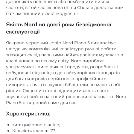
дозволяють поліпшити або пом’якшити високі
частоти; в той час як нова опція Chorale додає вашим
патчам пишний ефект модуляції.
Якість Nord на довгі роки безвідмовної
експлуатації
Яскраво-червоний колір Nord Piano 5 символізує
шведську компанію, чиї клавіатури ручної роботи
знаходяться під пальцями найяскравіших музикантів
клавішників по всьому світу. Nord виробляє
ультрасучасні високоякісні продукти, розроблені і
побудовані відповідно до найсуворіших стандартів
для багатьох років серйозного професійного
використання, а їх звукові бібліотеки не мають собі
рівних. Якщо ви готові підвищити якість свого
звучання і вийти на новий рівень виконання – то Nord
Piano 5 створений саме для вас.
Характеристика:
тип: цифрове піаніно;
Кількість клавіш: 73;