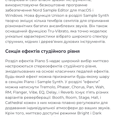
використовуючи безкоштовне програмне
забезпечення Nord Sample Editor для macOS і
Windows. Нова функція Unison в розділі Sample Synth
творчо змішує кілька тембрів семплів для отримання
різноманітних багатих ансамблевих звуків. Він також
оснащений функцією Tru-Vibrato, яка точно моделює
унікальні характеристики вібрато широкого спектру
струнних, мідних і дерев’яних духових інструментів.
Секція ефектів студійного рівня
Розділ ефектів Piano 5 надає широкий вибір миттєво
настроюються стереоефектів студійного рівня,
змодельованих на основі класичних педалей ефектів.
Будь-який ефект можна призначити будь-якому шару
в секціях Piano і Sample Synth. У розділі “ефекти”
можна натиснути Tremolo, Phaser, Chorus, Pan, Wah,
RM, Flanger, Vibe, EQ, Delay, і Reverb. Існує п’ять різних
варіантів реверберації: Booth, Room, Stage, Hall, і
Cathedral кожен з них можна плавно регулювати для
додавання індивідуальної атмосфери до ваших звуків.
Крім того, миттєво доступні режими Bright і Dark