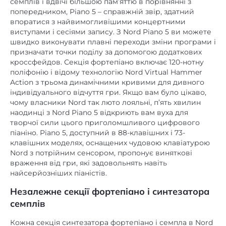
є
семплів і вдвічі більшою пам’яттю в порівнянні з
Накладення тембрів
попередником, Piano 5 – справжній звір, здатний
є
Поділ клавіатури
впоратися з найвимогливішими концертними
виступами і сесіями запису. З Nord Piano 5 ви можете
16 банків по 25 програм –
Музичні
швидко виконувати плавні переходи зміни програми і
400 осередків
передустановки
призначати точки поділу за допомогою додаткових
кроссфейдов. Секція фортепіано включає 120-нотну
є
Транспонування
поліфонію і відому технологію Nord Virtual Hammer
Action з трьома динамічними кривими для дивного
+, 2 Audio outputs L & R
індивідуального відчуття гри. Якщо вам було цікаво,
6,35 mm jacks,
Лінійний аудіовихід
чому власники Nord так люто лояльні, п’ять хвилин
unbalanced
наодинці з Nord Piano 5 відкриють вам вуха для
творчої сили цього приголомшливого цифрового
є, Type B
USB роз'єм
піаніно. Piano 5, доступний в 88-клавішних і 73-
клавішних моделях, оснащених чудовою клавіатурою
+, 1 Sustain Pedal, 1
Педаль
Nord з потрійним сенсором, пропонує виняткові
Volume Pedal
враження від гри, які задовольнять навіть
найсерйозніших піаністів.
є
MIDI
Незалежне секції фортепіано і синтезатора
є
Навушники
семплів
+
,
OLED
Дисплей
Кожна секція синтезатора фортепіано і семпла в Nord
Живлення