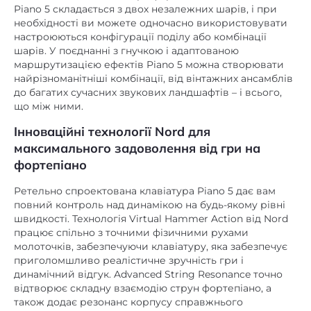
від мережі
Piano 5 складається з двох незалежних шарів, і при
необхідності ви можете одночасно використовувати
107 х 34,2 х 12
Розміри (ШxГхВ), см
настроюються конфігурації поділу або комбінації
15,5
Вага, кг
шарів. У поєднанні з гнучкою і адаптованою
маршрутизацією ефектів Piano 5 можна створювати
найрізноманітніші комбінації, від вінтажних ансамблів
до багатих сучасних звукових ландшафтів – і всього,
що між ними.
Інноваційні технології Nord для
максимального задоволення від гри на
фортепіано
Ретельно спроектована клавіатура Piano 5 дає вам
повний контроль над динамікою на будь-якому рівні
швидкості. Технологія Virtual Hammer Action від Nord
працює спільно з точними фізичними рухами
молоточків, забезпечуючи клавіатуру, яка забезпечує
приголомшливо реалістичне зручність гри і
динамічний відгук. Advanced String Resonance точно
відтворює складну взаємодію струн фортепіано, а
також додає резонанс корпусу справжнього