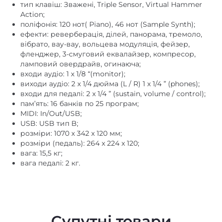
тип клавіш: Зважені, Triple Sensor, Virtual Hammer
Action;
поліфонія: 120 нот( Piano), 46 нот (Sample Synth);
ефекти: реверберація, ділей, панорама, тремоло,
вібрато, вау-вау, вольцева модуляція, фейзер,
фленджер, 3-смуговий еквалайзер, компресор,
ламповий овердрайв, огинаюча;
входи аудіо: 1 x 1/8 “(monitor);
виходи аудіо: 2 x 1/4 дюйма (L / R) 1 x 1/4 ” (phones);
входи для педалі: 2 x 1/4 ” (sustain, volume / control);
пам’ять: 16 банків по 25 програм;
MIDI: In/Out/USB;
USB: USB тип B;
розміри: 1070 х 342 х 120 мм;
розміри (педаль): 264 x 224 x 120;
вага: 15,5 кг;
вага педалі: 2 кг.
Супутні товари