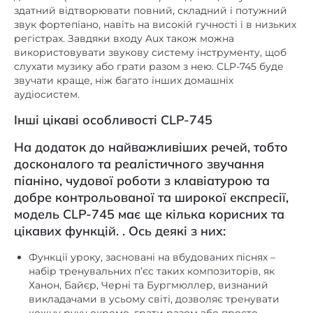
регістрах. Завдяки входу Aux також можна
використовувати звукову систему інструменту, щоб
слухати музику або грати разом з нею. CLP-745 буде
звучати краще, ніж багато інших домашніх
аудіосистем.
Інші цікаві особливості CLP-745
На додаток до найважливіших речей, тобто
досконалого та реалістичного звучання
піаніно, чудової роботи з клавіатурою та
добре контрольованої та широкої експресії,
модель CLP-745 має ще кілька корисних та
цікавих функцій. . Ось деякі з них:
Функції уроку, засновані на вбудованих піснях –
набір тренувальних п’єс таких композиторів, як
Ханон, Байєр, Черні та Бургмюллер, визнаний
викладачами в усьому світі, дозволяє тренувати
кожну руку окремо, грати разом або просто
слухати їх,
20 ритмічних мінусовок з басовими лініями в