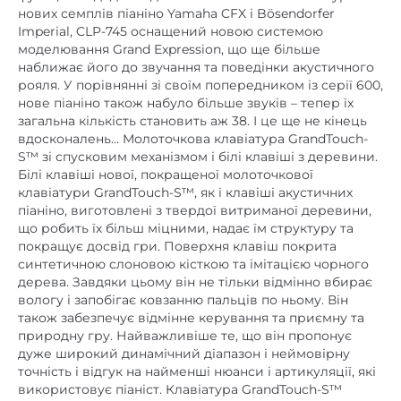
моделювання Grand Expression, що ще більше
наближає його до звучання та поведінки акустичного
рояля. У порівнянні зі своїм попередником із серії 600,
нове піаніно також набуло більше звуків – тепер їх
загальна кількість становить аж 38. І це ще не кінець
вдосконалень… Молоточкова клавіатура GrandTouch-
S™ зі спусковим механізмом і білі клавіші з деревини.
Білі клавіші нової, покращеної молоточкової
клавіатури GrandTouch-S™, як і клавіші акустичних
піаніно, виготовлені з твердої витриманої деревини,
що робить їх більш міцними, надає їм структуру та
покращує досвід гри. Поверхня клавіш покрита
синтетичною слоновою кісткою та імітацією чорного
дерева. Завдяки цьому він не тільки відмінно вбирає
вологу і запобігає ковзанню пальців по ньому. Він
також забезпечує відмінне керування та приємну та
природну гру. Найважливіше те, що він пропонує
дуже широкий динамічний діапазон і неймовірну
точність і відгук на найменші нюанси і артикуляції, які
використовує піаніст. Клавіатура GrandTouch-S™
використовує молоточкову систему та безпружинний
механізм, аналогічні класичному роялю. Клавіатура
дозволяє т.зв втеча, тобто дуже швидке повторення