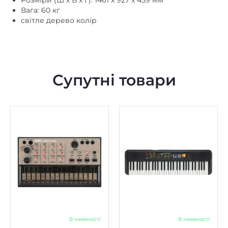
Супутні товари
В наявності
В наявності
Аналоговий синтезатор
Синтезатор Yamaha PSR-
Korg Volca Keys
F52