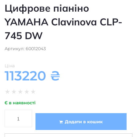
YAMAHA Clavinova CLP-
745 DW
Артикул: 60012043
Ціна
113220
₴
★
★
★
★
★
Є в наявності
Додати в кошик
Цифрове піаніно
Тип