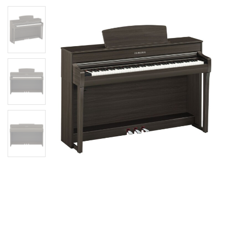
Цифрове піаніно