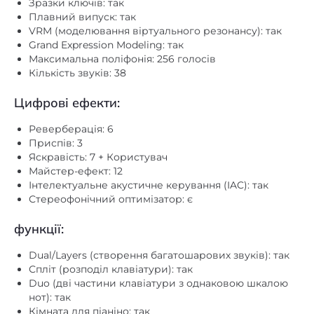
Grand Expression Modeling: так
Максимальна поліфонія: 256 голосів
Кількість звуків: 38
Цифрові ефекти:
Реверберація: 6
Приспів: 3
Яскравість: 7 + Користувач
Майстер-ефект: 12
Інтелектуальне акустичне керування (IAC): так
Стереофонічний оптимізатор: є
функції:
Dual/Layers (створення багатошарових звуків): так
Спліт (розподіл клавіатури): так
Duo (дві частини клавіатури з однаковою шкалою
нот): так
Кімната для піаніно: так
Вбудовані пісні: 21 демо + 50 класичних + 303 уроку