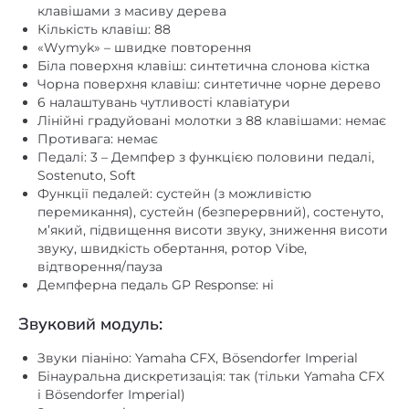
«Wymyk» – швидке повторення
Біла поверхня клавіш: синтетична слонова кістка
Чорна поверхня клавіш: синтетичне чорне дерево
6 налаштувань чутливості клавіатури
Лінійні градуйовані молотки з 88 клавішами: немає
Противага: немає
Педалі: 3 – Демпфер з функцією половини педалі,
Sostenuto, Soft
Функції педалей: сустейн (з можливістю
перемикання), сустейн (безперервний), состенуто,
м’який, підвищення висоти звуку, зниження висоти
звуку, швидкість обертання, ротор Vibe,
відтворення/пауза
Демпферна педаль GP Response: ні
Звуковий модуль:
Звуки піаніно: Yamaha CFX, Bösendorfer Imperial
Бінауральна дискретизація: так (тільки Yamaha CFX
і Bösendorfer Imperial)
Зразки ключів: так
Плавний випуск: так
VRM (моделювання віртуального резонансу): так