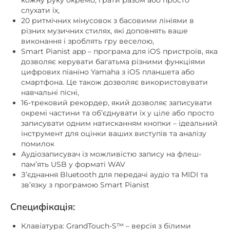
різних музичних стилях, які доповнять ваше
виконання і зроблять гру веселою,
Smart Pianist app – програма для iOS пристроїв, яка
дозволяє керувати багатьма різними функціями
цифрових піаніно Yamaha з iOS планшета або
смартфона. Це також дозволяє використовувати
навчальні пісні,
16-трековий рекордер, який дозволяє записувати
окремі частини та об’єднувати їх у ціле або просто
записувати одним натисканням кнопки – ідеальний
інструмент для оцінки ваших виступів та аналізу
помилок
Аудіозаписувач із можливістю запису на флеш-
пам’ять USB у форматі WAV
З’єднання Bluetooth для передачі аудіо та MIDI та
зв’язку з програмою Smart Pianist
Специфікація:
Клавіатура: GrandTouch-S™ – версія з білими
клавішами з масиву дерева
Кількість клавіш: 88