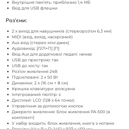
Роз’єми:
2 x вихід для навушників (стереороз’єм 6,3 мм)
MIDI (вхід, вихід, наскрізний)
Aux вхід (стерео міні-джек)
Аудіовихід: [Л/Л+П] [П]
Вхід Aux для додаткової педалі: немає
USB до пристрою: так
USB до хосту: так
Роз’єм живлення 24В
Підсилювачі: 2 х 50 Вт
Динаміки: 2 x (16 см + 8 см)
Кришка клавіатури: розсувна
Інтегрований пюпітр: є
Дисплей: LCD (128 x 64 точки)
Управління за допомогою кнопок
Джерело живлення: Блок живлення PA-500 (в
комплекті)
У набір входить: блок живлення, книга з нотами
Розміри (Ш x В x Г): 1461 x 927 x 459 мм
Вага: 60 ​​кг
світле дерево колір