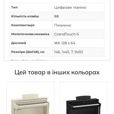
88
Кількість клавіш
Пианино
Комплектація
GrandTouch-S
Молоточкова механіка
ЖК 128 x 64
Дисплей
146
,
1х45
,
7
,
9х92
Розміри (ШxГхВ), см
Чутливість клавіатури
є
до швидкості
Цей товар в інших кольорах
натискання
Yamaha
Виробник
професійний
Рівень
ні
Мікрофон
Майстер-ефект – 12 типів
,
реверберація – 6 типів
,
Ефекти
хорус – 3 типа