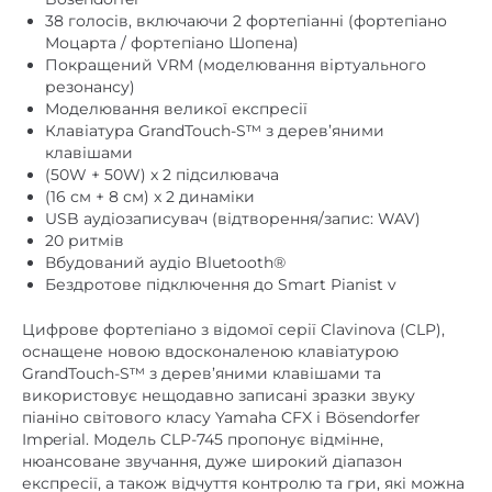
Покращений VRM (моделювання віртуального
резонансу)
Моделювання великої експресії
Клавіатура GrandTouch-S™ з дерев’яними
клавішами
(50W + 50W) x 2 підсилювача
(16 см + 8 см) x 2 динаміки
USB аудіозаписувач (відтворення/запис: WAV)
20 ритмів
Вбудований аудіо Bluetooth®
Бездротове підключення до Smart Pianist v
Цифрове фортепіано з відомої серії Clavinova (CLP),
оснащене новою вдосконаленою клавіатурою
GrandTouch-S™ з дерев’яними клавішами та
використовує нещодавно записані зразки звуку
піаніно світового класу Yamaha CFX і Bösendorfer
Imperial. Модель CLP-745 пропонує відмінне,
нюансоване звучання, дуже широкий діапазон
експресії, а також відчуття контролю та гри, які можна
порівняти з акустичними інструментами. Ця модель,
оснащена звуковою системою високого класу, стане