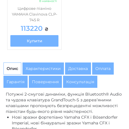
745 R
113220
₴
Купити
Опис
Характеристики
Доставка
Оплата
Гарантія
Повернення
Консультація
‌Потужні 2-смугові динаміки, функція Bluetooth® Audio
та чудова клавіатура GrandTouch-S з дерев’яними
клавішами пропонують безпрецедентні можливості
піаністам будь-якого рівня майстерності.
Нові зразки фортепіано Yamaha CFX і Bösendorfer
Imperial, нові бінауральні зразки Yamaha CFX і
Bösendorfer
38 голосів, включаючи 2 фортепіанні (фортепіано
Моцарта / фортепіано Шопена)