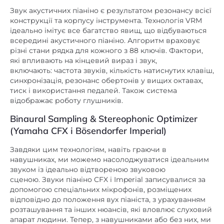
ідеально імітує все багатство явищ, що відбуваються
всередині акустичного піаніно. Алгоритм враховує
різні стани рядка для кожного з 88 ключів. Фактори,
які впливають на кінцевий вираз і звук,
включають: частота звуків, кількість натиснутих клавіш,
синхронізація, резонанс обертонів у вищих октавах,
тиск і використання педалей. Також система
відображає роботу глушників.
Binaural Sampling & Stereophonic Optimizer
(Yamaha CFX і Bösendorfer Imperial)
Завдяки цим технологіям, навіть граючи в
навушниках, ми можемо насолоджуватися ідеальним
звуком із ідеально відтвореною звуковою
сценою. Звуки піаніно CFX і Imperial записувалися за
допомогою спеціальних мікрофонів, розміщених
відповідно до положення вух піаніста, з урахуванням
розташування та інших нюансів, які вловлює слуховий
апарат людини. Тепер, з навушниками або без них, ми
можемо відчути надзвичайно реалістичний,
просторий звук CFX. Stereophonic Optimizer створює