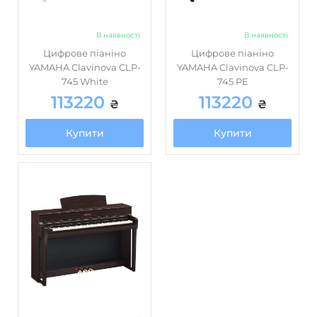
Цифрове піаніно
Цифрове піаніно
YAMAHA Clavinova CLP-
YAMAHA Clavinova CLP-
745 White
745 PE
113220
113220
₴
₴
Купити
Купити
В наявності
Цифрове піаніно
YAMAHA Clavinova CLP-