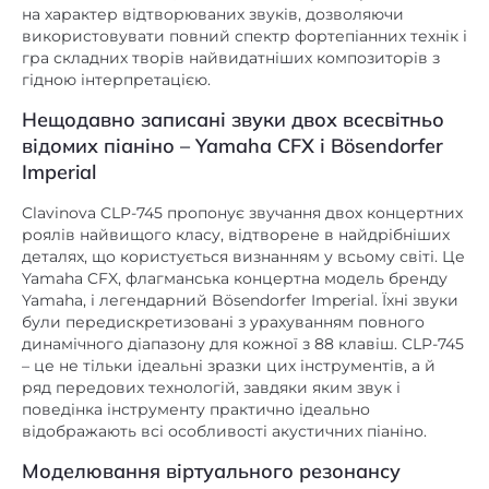
гра складних творів найвидатніших композиторів з
гідною інтерпретацією.
Нещодавно записані звуки двох всесвітньо
відомих піаніно – Yamaha CFX і Bösendorfer
Imperial
Clavinova CLP-745 пропонує звучання двох концертних
роялів найвищого класу, відтворене в найдрібніших
деталях, що користується визнанням у всьому світі. Це
Yamaha CFX, флагманська концертна модель бренду
Yamaha, і легендарний Bӧsendorfer Imperial. Їхні звуки
були передискретизовані з урахуванням повного
динамічного діапазону для кожної з 88 клавіш. CLP-745
– це не тільки ідеальні зразки цих інструментів, а й
ряд передових технологій, завдяки яким звук і
поведінка інструменту практично ідеально
відображають всі особливості акустичних піаніно.
Моделювання віртуального резонансу
Звук акустичних піаніно є результатом резонансу всієї
конструкції та корпусу інструмента. Технологія VRM