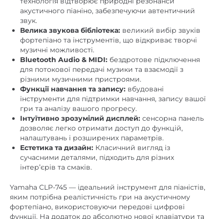
Велика звукова бібліотека:
великий вибір звуків
фортепіано та інструментів, що відкриває творчі
музичні можливості.
Bluetooth Audio & MIDI:
бездротове підключення
для потокової передачі музики та взаємодії з
різними музичними пристроями.
Функції навчання та запису:
вбудовані
інструменти для підтримки навчання, запису вашої
гри та аналізу вашого прогресу.
Інтуїтивно зрозумілий дисплей:
сенсорна панель
дозволяє легко отримати доступ до функцій,
налаштувань і розширених параметрів.
Естетика та дизайн:
Класичний вигляд із
сучасними деталями, підходить для різних
інтер’єрів та смаків.
Yamaha CLP-745 — ідеальний інструмент для піаністів,
яким потрібна реалістичність гри на акустичному
фортепіано, використовуючи передові цифрові
функції. На додаток до абсолютно нової клавіатури та
нових семплів піаніно Yamaha CFX і Bösendorfer
Imperial, CLP-745 оснащений новою системою