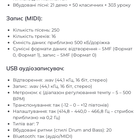
Запис (MIDI):
Кількість пісень: 250
Кількість треків: 16
Ємність даних: приблизно 500 кБ/доріжка
Сумісні формати даних: відтворення – SMF (Формат
0, Формат 1), запис – SMF (Формат 0)
USB аудіозаписувач:
Відтворення: .wav (44,1 кГц, 16 біт, стерео)
Запис: .wav (44,1 кГц, 16 біт, стерео)
Метроном: є (діапазон регулювання темпу – 5 – 500
BPM)
Транспонування: так (-12 – 0 – +12 півтонів)
Налаштування: так (414,8 – 440,0 – 466,8 Гц – стрибок
приблизно на 0,2 Гц)
Типів ваг: 7
Вбудовані ритми (стилі Drum and Bass): 20
Bluetooth: так (аудіо/MIDI)
Внутрішня пам’ять: приблизно 1,4 МБ
Вхід для USB флешки