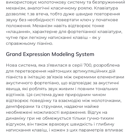
звуку без необхідності повертати ключ у початкове
положення. Механізм навіть відтворює тонке
«клацання», характерне для фортепіанної клавіатури,
чутне при легкому натисканні клавіш – як у
справжньому піаніно.
Grand Expression Modeling System
Нова система, яка з’явилася в серії 700, розроблена
для перетворення найтонших артикуляційних дій
піаніста в імітацію зв’язків між окремими елементами
акустичного фортепіано, що відповідає за акустичні
явища, які роблять звук живим і повним тональних
відтінків. Ця система дуже природним чином
відтворює поведінку та взаємодію між молоточками,
демпферами та струнами, надаючи майже
необмежені можливості вираження. Відгук на
динаміку гри не обмежується тільки гучно-тихим
відгуком, він також враховує швидкість і глибину
натискання клавіш, і кожен з цих параметрів впливає
на характер відтворюваних звуків, дозволяючи
використовувати повний спектр фортепіанних технік і