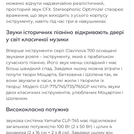
враження, що звук виходить з усього корпусу
інструменту, навіть під час гри в навушниках.
Звуки історичних піаніно відкривають двері
у світ класичної музики
Вперше інструменти серії Clavinova 700 оснащені
звуками рояля – інструменту, який є прабатьком
сучасного піаніно. Його звук менш складний і має
більш швидкий спад. Завдяки ньому можна зіграти і
почути твори Моцарта, Бетховена і Шопена так, як
вони звучали в часи, в які жили і творили їх
творці. Моделі CLP-775/745/735/765GP містять звуки
двох класичних інструментів, улюблених Моцартом і
Шопеном.
Висококласна потужна
звукова система Yamaha CLP-745 має підсилювачі
загальною потужністю 100 Вт (2 х 50 Вт) і цілих 4
динаміка (2 х 16 см + 2 х 8 см). Завдяки цьому він
здатний відтворювати повний, складний і потужний
звук фортепіано, навіть на високій гучності і в низьких