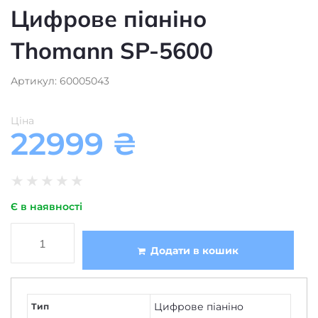
Thomann SP-5600
Артикул: 60005043
Ціна
22999
₴
★
★
★
★
★
Є в наявності
Додати в кошик
Цифрове піаніно
Тип
88
Кількість клавіш