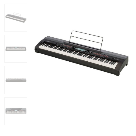
Цифрове піаніно