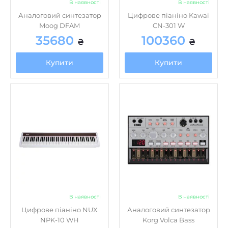
Moog DFAM
CN-301 W
35680
100360
₴
₴
Купити
Купити
В наявності
В наявності
Цифрове піаніно NUX
Аналоговий синтезатор
NPK-10 WH
Korg Volca Bass
22390
8260
₴
₴