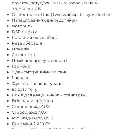
Особливості: Duo (Twinova), Split, Layer, Sustain
Налаштування одним дотиком
метроном
DSP ефекти
Головний еквалайзер
Реверберація
Приспів
Секвенсор
Помічник продуктивності
Гармонія
5 демонстраційних пісень
1 педаль
Функція транспонування
Висота тону
Вихід для навушників: 2 стандартні
Вхід для мікрофона
Стерео вихід AUX
Стерео вхід AUX
Midi вхід/вихід USB
Динаміки 2 х 10 Вт
Розміри (Ш x Г x В): 1365 x 366 x 137 мм
Вага 13,8 кг
Включає педаль сустейну, полицю для нот і адаптер