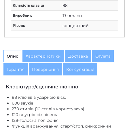
Thomann
Виробник
концертний
Рівень
Опис
Характеристики
Доставка
Оплата
Гарантія
Повернення
Консультація
Клавіатура/сценічне піаніно
88 ключів з ударною дією
600 звуків
230 стилів (10 стилів користувача)
120 внутрішніх пісень
128-голосна поліфонія
Функція аранжування: старт/стоп, синхронний
початок, вступ/закінчення, заповнення A,
заповнення B