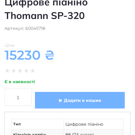
Цифрове піаніно
Thomann SP-320
Артикул: 60045718
Ціна
15230
₴
★
★
★
★
★
Є в наявності
Додати в кошик
Цифрове піаніно
Тип
88 (7.5 октав)
Кількість клавіш