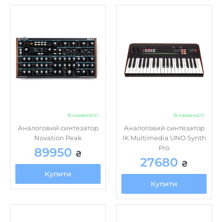
В наявності
В наявності
Аналоговий синтезатор
Аналоговий синтезатор
Novation Peak
IK Multimedia UNO Synth
Pro
89950
₴
27680
₴
Купити
Купити