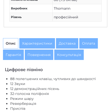
Thomann
Виробник
професійний
Рівень
Опис
Характеристики
Доставка
Оплата
Гарантія
Повернення
Консультація
Цифрове піаніно
88 полегшених клавіш, чутливих до швидкості
12 Звуки
12 демонстраційних пісень
32-голосна поліфонія
Режим шару
Реверберація
Приспів