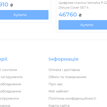
Цифрове піаніно Yamaha P-
910
₴
Deluxe Cover SET 4
46760
Купити
₴
Купити
рії
Інформація
і системи
Оплата і доставка
 інструменти
Обмін та повернення
 обладнання
Про нас
а обладнання
Мій кабінет
нструменти
Політика конфіденційності
днання
Карта сайта