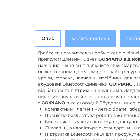
Опис
Характеристики
Доста
Грайте та навчайтеся з необмеженою кількі
приголомшливим. Однак
GO:PIANO
від Ro
навчання. Якщо ви підключите свій смартф
безкоштовним доступом до онлайн-ресурсів
уроки, караоке, навчальні посібники для в
вбудовані Bluetooth-динаміки
GO:PIANO
, 
від батареї та підтримці навушників. Зав
використовувати його навіть після оновле
з
GO:PIANO
вже сьогодні! Вбудовані висок
Компактний і легкий – легко брати і збе
Повністю бездротова робота з живлення
Висока якість у компактному та доступно
61-клавішна клавіатура зі стандартним
Підтримка Bluetooth MIDI для просунут