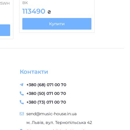
BK
225WH
113490
₴
Купити
Контакти
+380 (68) 071 00 70
+380 (50) 071 00 70
+380 (73) 071 00 70
send@music-house.in.ua
м. Львів, вул. Тернопільська 42