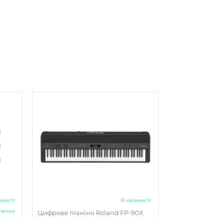
вності
В наявності
влення
Цифрове піаніно Roland FP-90X