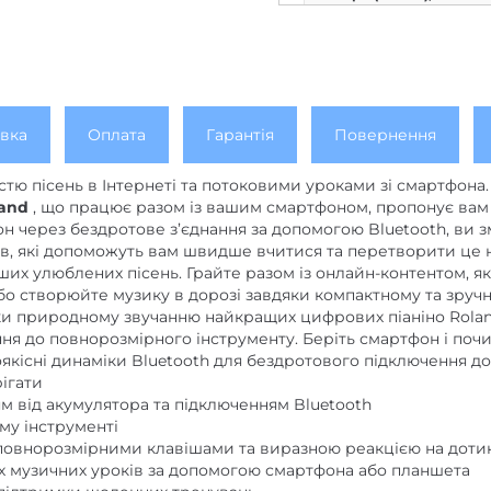
Чутливість клавіатури д
Колір/обробка
Рівень
вка
Оплата
Гарантія
Повернення
Мікрофон
стю пісень в Інтернеті та потоковими уроками зі смартфон
Ефекти
land
, що працює разом із вашим смартфоном, пропонує вам 
он через бездротове з’єднання за допомогою Bluetooth, в
, які допоможуть вам швидше вчитися та перетворити це на
Автоакомпанемент, кільк
аших улюблених пісень. Грайте разом із онлайн-контентом, я
Кількість композицій і н
або створюйте музику в дорозі завдяки компактному та зруч
дяки природному звучанню найкращих цифрових піаніно Rola
Лінійний аудіовихід
ння до повнорозмірного інструменту. Беріть смартфон і по
оякісні динаміки Bluetooth для бездротового підключення 
Акустична система, кільк
рігати
розмір / потужність
м від акумулятора та підключенням Bluetooth
му інструменті
Лінійний аудіовхід
и повнорозмірними клавішами та виразною реакцією на доти
их музичних уроків за допомогою смартфона або планшета