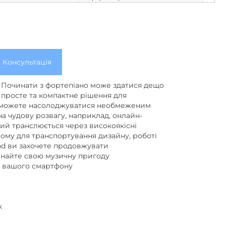
Є
о швидкості натискання
чорний
базовий
Консультація
ні
а. Починати з фортепіано може здатися дещо
реверберація
,
хорус
,
просте та компактне рішення для
мультиефекти
и зможете насолоджуватися необмеженим
 чудову розвагу, наприклад, онлайн-
ні
ість стилів
кий транслюється через високоякісні
30000 нот
,
99 п'єс
от записи
ному для транспортування дизайну, роботі
nd ви захочете продовжувати
Ні
чинайте свою музичну пригоду
до вашого смартфону
ість динаміків /
2/12х6 см/2х2
,
5 Вт
стереофонічний мініджек
к