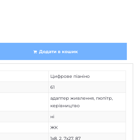
Додати в кошик
Цифрове піаніно
61
адаптер живлення, пюпітр,
керівництво
ні
ЖК
1х8
,
2
,
7х27
,
87