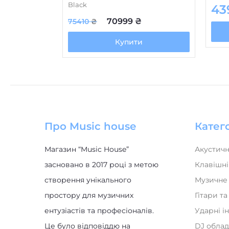
Black
43
70999
₴
75410
₴
Купити
Про Music house
Катего
Магазин “Music House”
Акустичн
засновано в 2017 році з метою
Клавішні
створення унікального
Музичне
простору для музичних
Гітари т
ентузіастів та професіоналів.
Ударні і
Це було відповіддю на
DJ обла