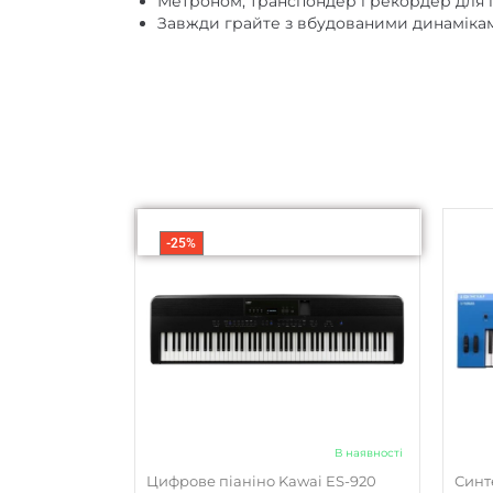
Метроном, транспондер і рекордер для
Завжди грайте з вбудованими динаміка
-25%
В наявності
Цифрове піаніно Kawai ES-920
Синт