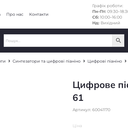
Графік роботи:
Пн-Пт:
09:30–18:3
а
Про нас
Контакти
Сб:
10:00–16:00
Нд:
Вихідний
нти
Синтезатори та цифрові піаніно
Цифрові піаніно
Цифрове піа
61
Артикул: 60041170
Ціна