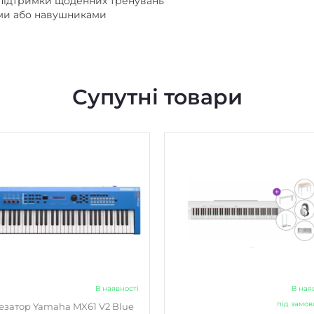
 підтримки щоденних тренувань
ми або навушниками
Супутні товари
В наявності
В ная
під замо
езатор Yamaha MX61 V2 Blue