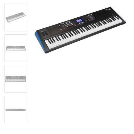
Цифрове піаніно Kurzweil