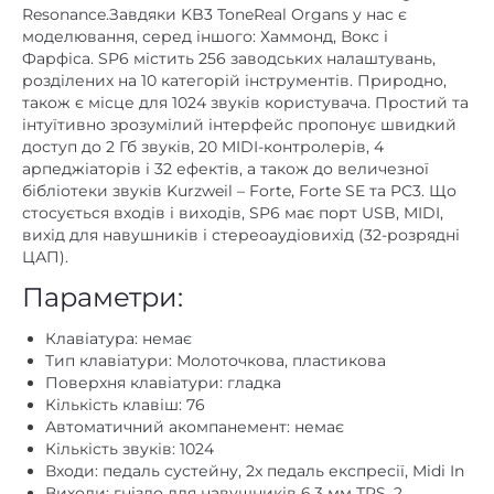
Фарфіса. SP6 містить 256 заводських налаштувань,
розділених на 10 категорій інструментів. Природно,
також є місце для 1024 звуків користувача. Простий та
інтуїтивно зрозумілий інтерфейс пропонує швидкий
доступ до 2 Гб звуків, 20 MIDI-контролерів, 4
арпеджіаторів і 32 ефектів, а також до величезної
бібліотеки звуків Kurzweil – Forte, Forte SE та PC3. Що
стосується входів і виходів, SP6 має порт USB, MIDI,
вихід для навушників і стереоаудіовихід (32-розрядні
ЦАП).
Параметри:
Клавіатура: немає
Тип клавіатури: Молоточкова, пластикова
Поверхня клавіатури: гладка
Кількість клавіш: 76
Автоматичний акомпанемент: немає
Кількість звуків: 1024
Входи: педаль сустейну, 2x педаль експресії, Midi In
Виходи: гніздо для навушників 6,3 мм TRS, 2
лінійних збалансованих гнізда 6,3 мм TS, вихід Midi
Поліфонія: 128