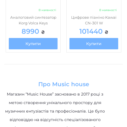
Аналоговий синтезатор
Цифрове піаніно Kawai
Korg Volca Keys
CN-301 W
8990
101440
₴
₴
Купити
Купити
Про Music house
Магазин “Music House” засновано в 2017 році з
метою створення унікального простору для
музичних ентузіастів та професіоналів. Це було
відповіддю на відсутність спеціалізованого
інтернет-магазину, де клієнти могли б
отримати доступ до високоякісних музичних