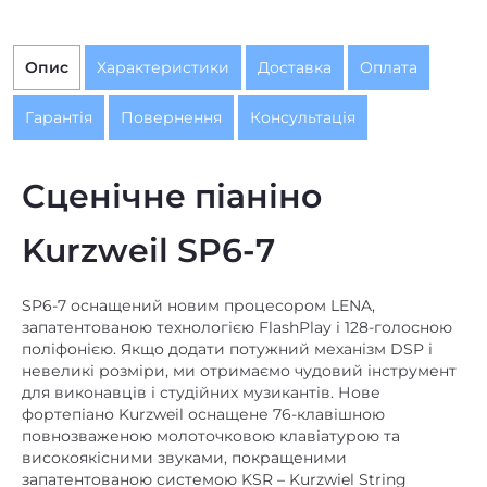
Опис
Характеристики
Доставка
Оплата
Гарантія
Повернення
Консультація
Сценічне піаніно
Kurzweil SP6-7
SP6-7 оснащений новим процесором LENA,
запатентованою технологією FlashPlay і 128-голосною
поліфонією. Якщо додати потужний механізм DSP і
невеликі розміри, ми отримаємо чудовий інструмент
для виконавців і студійних музикантів. Нове
фортепіано Kurzweil оснащене 76-клавішною
повнозваженою молоточковою клавіатурою та
високоякісними звуками, покращеними
запатентованою системою KSR – Kurzwiel String
Resonance.Завдяки KB3 ToneReal Organs у нас є
моделювання, серед іншого: Хаммонд, Вокс і