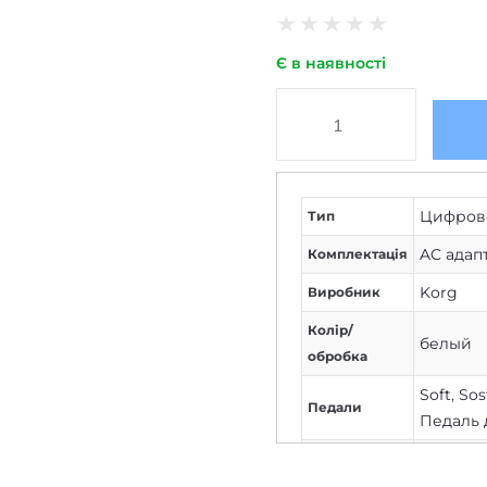
★
★
★
★
★
Є в наявності
Цифрове
Тип
AC адап
Комплектація
Korg
Виробник
Колір/
белый
обробка
Soft
,
Sos
Педали
Педаль
88 клаві
Клавіатура