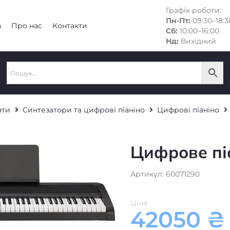
Графік роботи:
Пн-Пт:
09:30–18:3
а
Про нас
Контакти
Сб:
10:00–16:00
Нд:
Вихідний
нти
Синтезатори та цифрові піаніно
Цифрові піаніно
Цифрове пі
Артикул: 60071290
Ціна
42050
₴