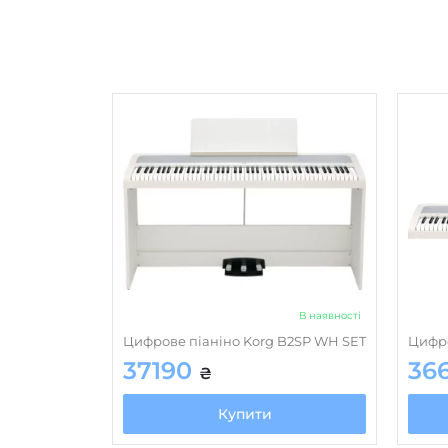
В наявності
Цифрове піаніно Korg B2SP WH SET
Цифро
37190
36
₴
Купити