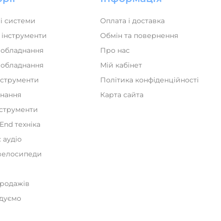
і системи
Оплата і доставка
 інструменти
Обмін та повернення
 обладнання
Про нас
а обладнання
Мій кабінет
нструменти
Політика конфіденційності
днання
Карта сайта
нструменти
iEnd техніка
 аудіо
велосипеди
и
продажів
дуємо