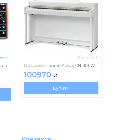
вності
В наявності
tion
Цифрове піаніно Kawai CN-301 W
100970
₴
Купити
Контакти