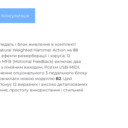
Консультація
, педаль і блок живлення в комплекті
Natural Weighted Hammer Action на 88
 ефекти реверберації і хоруса; 12
 MFB (Motional Feedback) включає два
з лінійним виходом; Роз’єм USB-MIDI;
лючення опціонального 3-педального блоку
овнилася новою моделлю
B2
. Цей
понує 12 виразних і високо деталізованих
ання, простоту використання і стильний