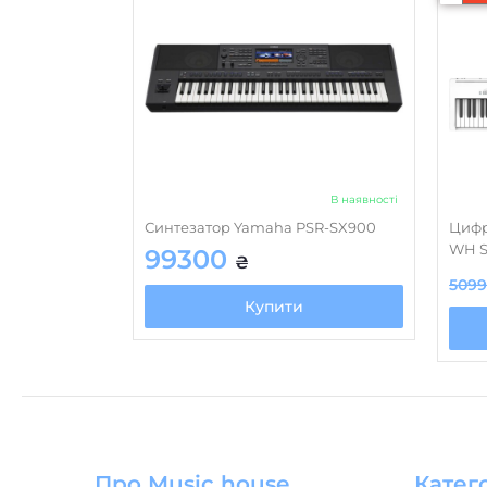
В наявності
Синтезатор Yamaha PSR-SX900
Цифр
WH S
99300
₴
509
Купити
Про Music house
Катего