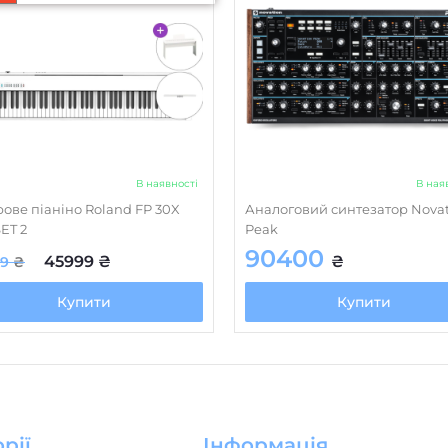
В наявності
В ная
ове піаніно Roland FP 30X
Аналоговий синтезатор Nova
ET 2
Peak
90400
45999
₴
₴
99
₴
Купити
Купити
рії
Інформація