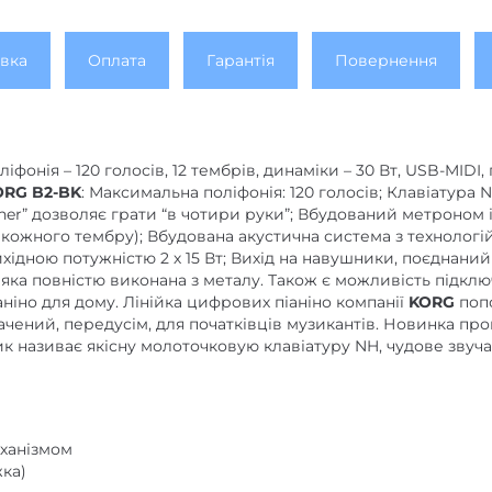
вка
Оплата
Гарантія
Повернення
фонія – 120 голосів, 12 тембрів, динаміки – 30 Вт, USB-MIDI
ORG B2
-BK
: Максимальна поліфонія: 120 голосів; Клавіатура 
ner” дозволяє грати “в чотири руки”; Вбудований метроном і
кожного тембру); Вбудована акустична система з технологій
ідною потужністю 2 х 15 Вт; Вихід на навушники, поєднаний 
, яка повністю виконана з металу. Також є можливість підк
іно для дому. Лінійка цифрових піаніно компанії
KORG
поп
ачений, передусім, для початківців музикантів. Новинка про
ник називає якісну молоточковую клавіатуру NH, чудове звуч
еханізмом
жка)