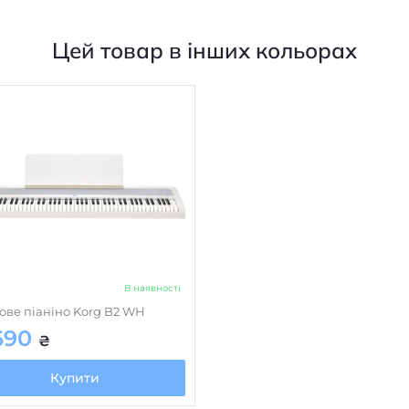
Цей товар в інших кольорах
В наявності
ве піаніно Korg B2 WH
690
₴
Купити