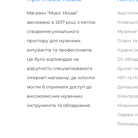
Магазин “Music House”
Акустичн
засновано в 2017 році з метою
Клавішні
створення унікального
Музичне
простору для музичних
Гітари т
ентузіастів та професіоналів.
Ударні і
Це було відповіддю на
DJ обла
відсутність спеціалізованого
Духові і
інтернет-магазину, де клієнти
HiFi та H
могли б отримати доступ до
Домашнє
високоякісних музичних
Електро
інструментів та обладнання.
Новинк
Лідери 
Рекомен