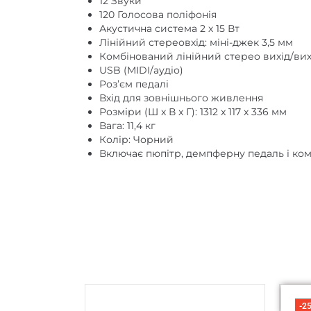
12 Звуки
120 Голосова поліфонія
Акустична система 2 х 15 Вт
Лінійний стереовхід: міні-джек 3,5 мм
Комбінований лінійний стерео вихід/вих
USB (MIDI/аудіо)
Роз’єм педалі
Вхід для зовнішнього живлення
Розміри (Ш x В x Г): 1312 x 117 x 336 мм
Вага: 11,4 кг
Колір: Чорний
Включає пюпітр, демпферну педаль і ко
-2