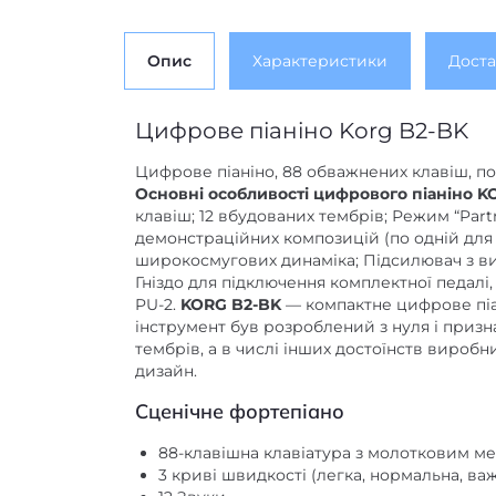
Опис
Характеристики
Доста
Цифрове піаніно Korg B2-BK
Цифрове піаніно, 88 обважнених клавіш, полі
Основні особливості цифрового піаніно K
клавіш; 12 вбудованих тембрів; Режим “Part
демонстраційних композицій (по одній для 
широкосмугових динаміка; Підсилювач з вих
Гніздо для підключення комплектної педалі
PU-2.
KORG B2-BK
— компактне цифрове піан
інструмент був розроблений з нуля і призн
тембрів, а в числі інших достоїнств вироб
дизайн.
Сценічне фортепіано
88-клавішна клавіатура з молотковим м
3 криві швидкості (легка, нормальна, ва