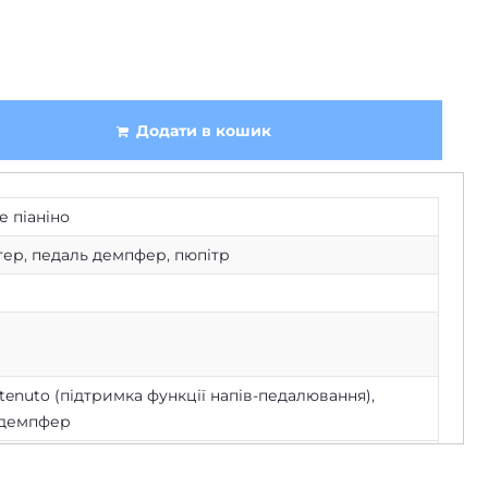
Додати в кошик
 піаніно
тер
,
педаль демпфер
,
пюпітр
tenuto (підтримка функції напів-педалювання)
,
 демпфер
ш (А0-С8)
,
NH (Natural Weighted Hammer Action)