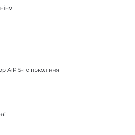
ніно
р AiR 5-го покоління
ні