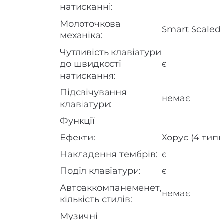
натисканні:
Молоточкова
Smart Scale
механіка:
Чутливість клавіатури
до швидкості
є
натискання:
Підсвічування
немає
клавіатури:
Функції
Ефекти:
Хорус (4 типи
Накладення тембрів:
є
Поділ клавіатури:
є
Автоаккомпанеменет,
немає
кількість стилів:
Музичні