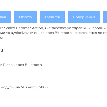
вка
Оплата
Гарантія
Повернення
t Scaled Hammer Action, яка забезпечує справжній ігровий
и як аудіопідключення через Bluetooth і підключення до про
зі.
rd
r Piano через Bluetooth
 модуль SP-34, кейс SC-800