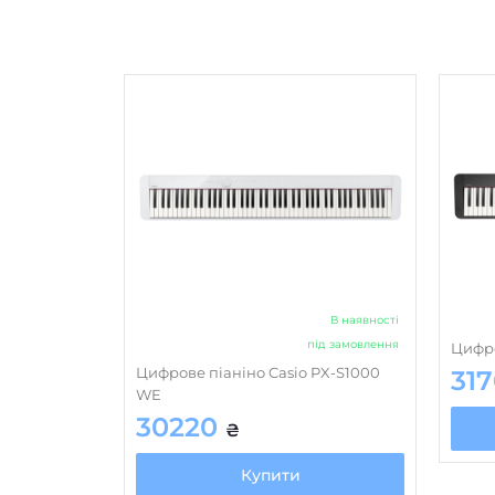
В наявності
під замовлення
Цифро
Цифрове піаніно Casio PX-S1000
31
WE
30220
₴
Купити