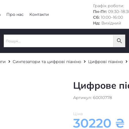
Графік роботи:
Пн-Пт:
09:30–18:3
а
Про нас
Контакти
Сб:
10:00–16:00
Нд:
Вихідний
нти
Синтезатори та цифрові піаніно
Цифрові піаніно
Цифрове пі
Артикул: 60010778
Ціна
30220
₴