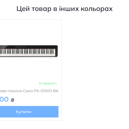
Цей товар в інших кольорах
В наявності
ве піаніно Casio PX-S1000 BK
700
₴
Купити