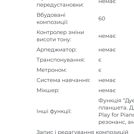
немає
передустановки:
Вбудовані
60
композиції:
Контролер зміни
немає
висоти тону:
Арпеджиатор:
немає
Транспонування:
є
Метроном:
є
Система навчання:
немає
Мікшер:
немає
Функція “Ду
планшета. Д
Інші функції:
Play for Pia
резонанс, а
Запис і редагування композицій