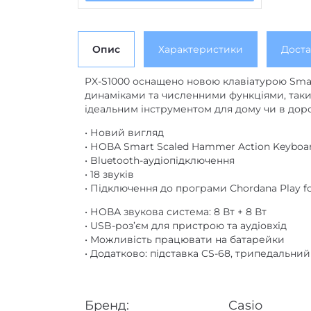
Опис
Характеристики
Доста
PX-S1000 оснащено новою клавіатурою Smar
динаміками та численними функціями, таким
ідеальним інструментом для дому чи в доро
• Новий вигляд
• НОВА Smart Scaled Hammer Action Keyboa
• Bluetooth-аудіопідключення
• 18 звуків
• Підключення до програми Chordana Play fo
• НОВА звукова система: 8 Вт + 8 Вт
• USB-роз’єм для пристрою та аудіовхід
• Можливість працювати на батарейки
• Додатково: підставка CS-68, трипедальний
Бренд:
Casio