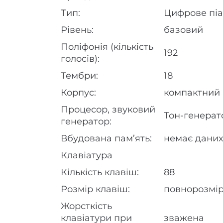
Тип:
Цифрове піа
Рівень:
базовий
Поліфонія (кількість
192
голосів):
Тембри:
18
Корпус:
компактний
Процесор, звуковий
Тон-генерато
генератор:
Вбудована пам’ять:
немає даних
Клавіатура
Кількість клавіш:
88
Розмір клавіш:
повнорозмір
Жорсткість
клавіатури при
зважена