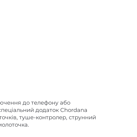
ключення до телефону або
спеціальний додаток Chordana
оточків, туше-контролер, струнний
молоточка.