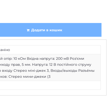
Додати в кошик
аніно
й опір: 10 кОм Вхідна напруга: 200 мВ Роз'єми
виходу прав
,
5 мм. Напруга: 12 В постійного струму
о входу Стерео міні-джек 3
,
Входы/выходы Разъёмы
ков: Стерео мини-джеки (3