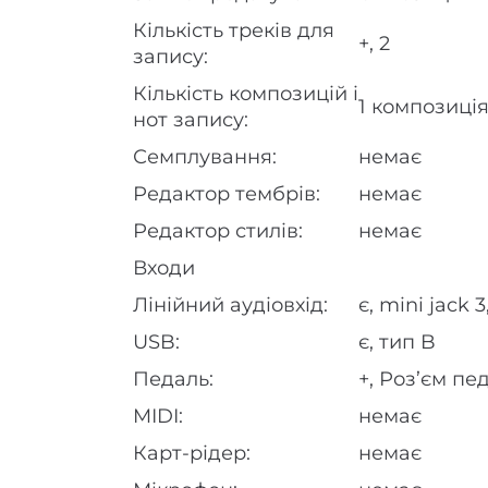
Кількість треків для
+, 2
запису:
Кількість композицій і
1 композиція
нот запису:
Семплування:
немає
Редактор тембрів:
немає
Редактор стилів:
немає
Входи
Лінійний аудіовхід:
є, mini jack
USB:
є, тип B
Педаль:
+, Роз’єм пе
MIDI:
немає
Карт-рідер:
немає