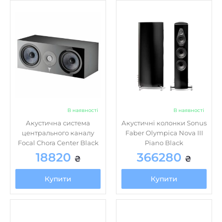
В наявності
В наявності
Акустична система
Акустичні колонки Sonus
центрального каналу
Faber Olympica Nova III
Focal Chora Center Black
Piano Black
18820
366280
₴
₴
Купити
Купити