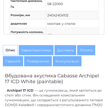
Частотний діапазон,
58-22000
Гц
240x240x102
Розміри, мм
монтаж у стелю
додатково
Потужність колонок,
40
Вт
пластик
Матеріал корпусу
Опис
Характеристики
Доставка
Оплата
Вбудована
Установка
Гарантія
Повернення
Консультація
5
,
89
Чутливість, дБ/Вт/м
немає
Фазоінвертор
Вбудована акустика Cabasse Archipel
Фронтальні акустичні
17 ICD White (paintable)
Розміщення
колонки
Archipel 17 ICD
— це гучномовець, який кріпиться до
стелі або стіни. Він оснащений коаксіальним
гучномовцем, що складається з регульованого твітера
DOM25 Kaladex® і середньочастотного динаміка 17M20