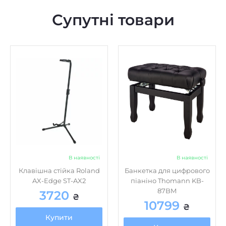
Супутні товари
В наявності
В наявності
Клавішна стійка Roland
Банкетка для цифрового
AX-Edge ST-AX2
піаніно Thomann KB-
87BM
3720
₴
10799
₴
Купити