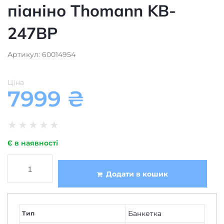
піаніно Thomann KB-
247BP
Артикул: 60014954
Ціна
7999
₴
★
★
★
★
★
Є в наявності
Додати в кошик
Банкетка
Тип