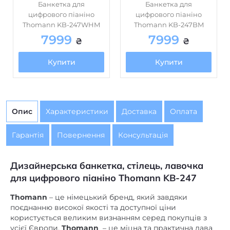
Банкетка для
Банкетка для
цифрового піаніно
цифрового піаніно
Thomann KB-247WHM
Thomann KB-247BM
7999
7999
₴
₴
Купити
Купити
Опис
Характеристики
Доставка
Оплата
Гарантія
Повернення
Консультація
Дизайнерська банкетка, стілець, лавочка
для цифрового піаніно
Thomann KB-247
Thomann
– це німецький бренд, який завдяки
поєднанню високої якості та доступної ціни
користується великим визнанням серед покупців з
усієї Європи.
Thomann
– це міцна та практична лава