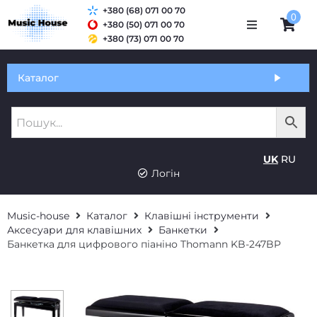
+380 (68) 071 00 70
0
+380 (50) 071 00 70
+380 (73) 071 00 70
Обмін та гарантія
Каталог
Оплата і доставка
Про нас
UK
RU
Контакти
Логін
Music-house
Каталог
Клавішні інструменти
Аксесуари для клавішних
Банкетки
Банкетка для цифрового піаніно Thomann KB-247BP