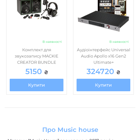
В наявності
В наявності
Комплект для
Аудіоінтерфейс Universal
звукозапису MACKIE
Audio Apollo x16 Gen2
CREATOR BUNDLE
Ultimate+
5150
324720
₴
₴
Купити
Купити
Про Music house