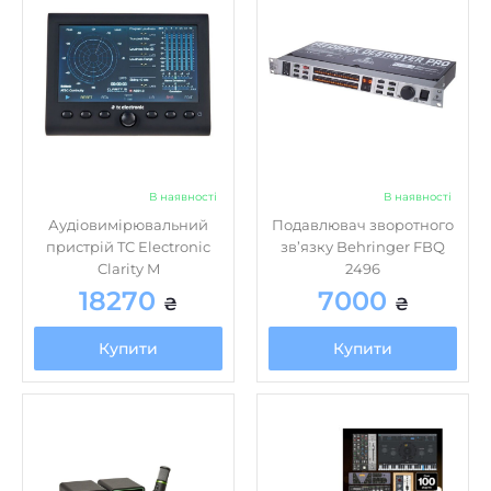
В наявності
В наявності
Аудіовимірювальний
Подавлювач зворотного
пристрій TC Electronic
зв’язку Behringer FBQ
Clarity M
2496
18270
7000
₴
₴
Купити
Купити