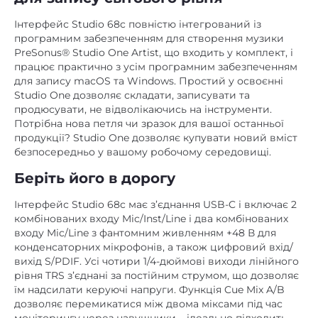
Інтерфейс Studio 68c повністю інтегрований із
програмним забезпеченням для створення музики
PreSonus® Studio One Artist, що входить у комплект, і
працює практично з усім програмним забезпеченням
для запису macOS та Windows. Простий у освоєнні
Studio One дозволяє складати, записувати та
продюсувати, не відволікаючись на інструменти.
Потрібна нова петля чи зразок для вашої останньої
продукції? Studio One дозволяє купувати новий вміст
безпосередньо у вашому робочому середовищі.
Беріть його в дорогу
Інтерфейс Studio 68c має з’єднання USB-C і включає 2
комбінованих входу Mic/Inst/Line і два комбінованих
входу Mic/Line з фантомним живленням +48 В для
конденсаторних мікрофонів, а також цифровий вхід/
вихід S/PDIF. Усі чотири 1/4-дюймові виходи лінійного
рівня TRS з’єднані за постійним струмом, що дозволяє
їм надсилати керуючі напруги. Функція Cue Mix A/B
дозволяє перемикатися між двома міксами під час