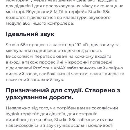
моніторингу через навушники – ідеально підходить
для діджеїв і для прослуховування міксу виконавця на
моніторі. Вбудований MIDI-інтерфейс Studio 68c
дозволяє підключатися до клавіатури, звукового
модуля або іншого контролера.
Ідеальний звук
Studio 68c працює на частоті до 192 кГц для запису та
мікшування надвисокої роздільної здатності.
Високоякісні перетворювачі на кожному вході та
виході, а також професійні мікрофонні попередні
підсилювачі PreSonus XMAX забезпечують неймовірно
високий запас, глибокі низькі частоти, плавні високі та
насичений загальний звук.
Призначений для студії. Створено з
урахуванням дороги.
Незалежно від того, чи потрібен вам високоякісний
аудіоінтерфейс для діджеїв, для ветеранів
виробництва чи обох, Studio 68c забезпечить вам
надвисокоякісний звук і універсальні можливості