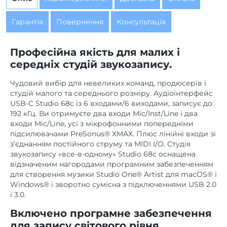
Гарантія
Повернення
Консультація
Професійна якість для малих і
середніх студій звукозапису.
Чудовий вибір для невеликих команд, продюсерів і
студій малого та середнього розміру. Аудіоінтерфейс
USB-C Studio 68c із 6 входами/6 виходами, записує до
192 кГц. Ви отримуєте два входи Mic/Inst/Line і два
входи Mic/Line, усі з мікрофонними попередніми
підсилювачами PreSonus® XMAX. Плюс лінійні входи зі
з’єднанням постійного струму та MIDI I/O. Студія
звукозапису «все-в-одному» Studio 68c оснащена
відзначеним нагородами програмним забезпеченням
для створення музики Studio One® Artist для macOS® і
Windows® і зворотно сумісна з підключеннями USB 2.0
і 3.0.
Включено програмне забезпечення
для запису світового рівня