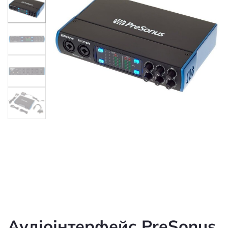
Аудіоінтерфейс PreSonus