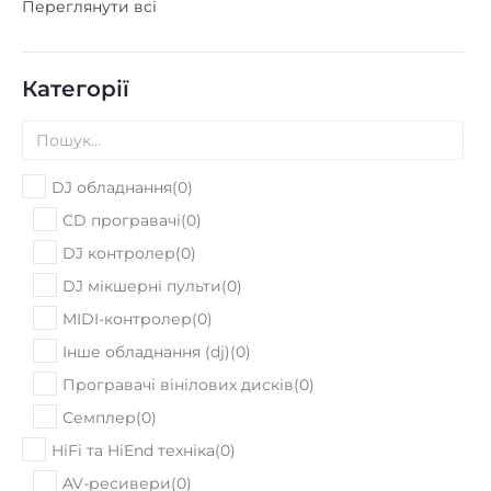
Переглянути всі
Категорії
DJ обладнання
(
0
)
CD програвачі
(
0
)
DJ контролер
(
0
)
DJ мікшерні пульти
(
0
)
MIDI-контролер
(
0
)
Інше обладнання (dj)
(
0
)
Програвачі вінілових дисків
(
0
)
Семплер
(
0
)
HiFi та HiEnd техніка
(
0
)
AV-ресивери
(
0
)