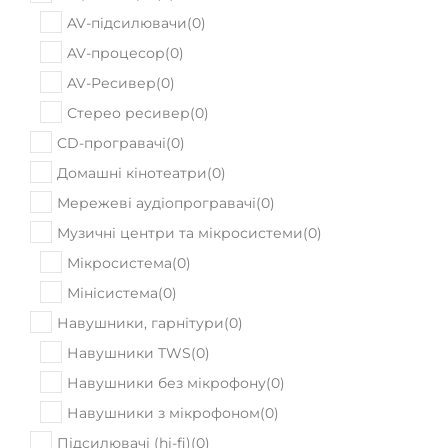
AV-підсилювачи
(
0
)
AV-процесор
(
0
)
AV-Ресивер
(
0
)
Стерео ресивер
(
0
)
CD-програвачі
(
0
)
Домашні кінотеатри
(
0
)
Мережеві аудіопрогравачі
(
0
)
Музичні центри та мікросистеми
(
0
)
Мікросистема
(
0
)
Мінісистема
(
0
)
Навушники, гарнітури
(
0
)
Навушники TWS
(
0
)
Навушники без мікрофону
(
0
)
Навушники з мікрофоном
(
0
)
Підсилювачі (hi-fi)
(
0
)