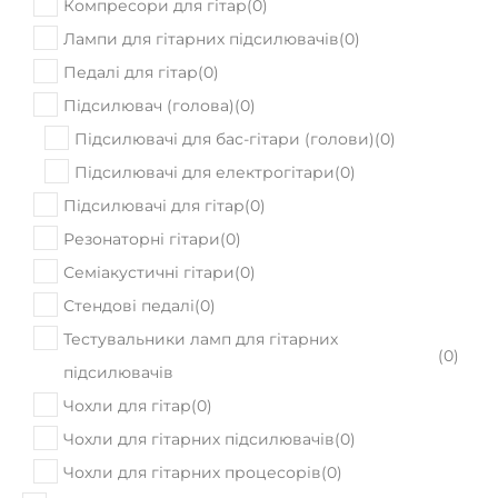
Компресори для гітар
(
0
)
Лампи для гітарних підсилювачів
(
0
)
Педалі для гітар
(
0
)
Підсилювач (голова)
(
0
)
Підсилювачі для бас-гітари (голови)
(
0
)
Підсилювачі для електрогітари
(
0
)
Підсилювачі для гітар
(
0
)
Резонаторні гітари
(
0
)
Семіакустичні гітари
(
0
)
Стендові педалі
(
0
)
Тестувальники ламп для гітарних
(
0
)
підсилювачів
Чохли для гітар
(
0
)
Чохли для гітарних підсилювачів
(
0
)
Чохли для гітарних процесорів
(
0
)