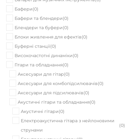
Бафери
(
0
)
Бафери та блендери
(
0
)
Блендери та буфери
(
0
)
Блоки живлення для ефектів
(
0
)
Буферні станції
(
0
)
Високочастотні динаміки
(
0
)
Гітари та обладнання
(
0
)
Аксесуари для гітар
(
0
)
Аксесуари для комбопідсилювачів
(
0
)
Аксесуари для підсилювачів
(
0
)
Акустичні гітари та обладнання
(
0
)
Акустичні гітари
(
0
)
Електроакустична гітара з нейлоновими
(
0
)
струнами