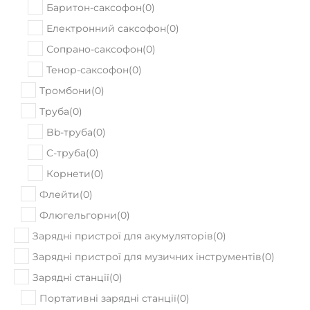
Баритон-саксофон
(
0
)
Електронний саксофон
(
0
)
Сопрано-саксофон
(
0
)
Тенор-саксофон
(
0
)
Тромбони
(
0
)
Труба
(
0
)
Bb-труба
(
0
)
C-труба
(
0
)
Корнети
(
0
)
Флейти
(
0
)
Флюгельгорни
(
0
)
Зарядні пристрої для акумуляторів
(
0
)
Зарядні пристрої для музичних інструментів
(
0
)
Зарядні станції
(
0
)
Портативні зарядні станції
(
0
)