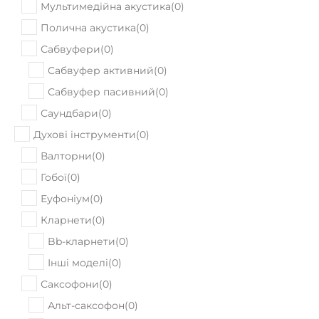
Мультимедійна акустика
(
0
)
Полична акустика
(
0
)
Сабвуфери
(
0
)
Сабвуфер активний
(
0
)
Сабвуфер пасивний
(
0
)
Саундбари
(
0
)
Духові інструменти
(
0
)
Валторни
(
0
)
Гобої
(
0
)
Еуфоніум
(
0
)
Кларнети
(
0
)
Bb-кларнети
(
0
)
Інші моделі
(
0
)
Саксофони
(
0
)
Альт-саксофон
(
0
)