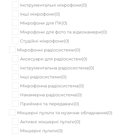
Інструментальні мікрофони
(
0
)
Інші мікрофони
(
0
)
Мікрофони для ПК
(
0
)
Мікрофони для фото та відеокамери
(
0
)
Студійні мікрофони
(
0
)
Мікрофонні радіосистеми
(
0
)
Аксесуари для радіосистем
(
0
)
Інструментальна радіосистема
(
0
)
Інші радіосистеми
(
0
)
Мікрофонна радіосистема
(
0
)
Накамерна радіосистема
(
0
)
Приймачі та передавачі
(
0
)
Мікшерні пульти та музичне обладнання
(
0
)
Активні мікшерні пульти
(
0
)
Мікшерні пульти
(
0
)