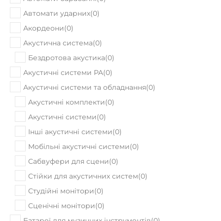
Автомати ударних
(
0
)
Акордеони
(
0
)
Акустична система
(
0
)
Бездротова акустика
(
0
)
Акустичні системи PA
(
0
)
Акустичні системи та обладнання
(
0
)
Акустичні комплекти
(
0
)
Акустичні системи
(
0
)
Інші акустичні системи
(
0
)
Мобільні акустичні системи
(
0
)
Сабвуфери для сцени
(
0
)
Стійки для акустичних систем
(
0
)
Студійні монітори
(
0
)
Сценічні монітори
(
0
)
Батареї для музичних інструментів
(
0
)