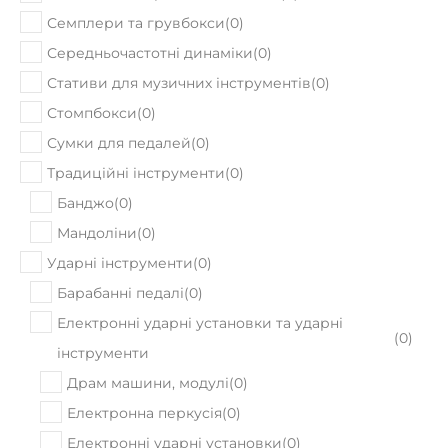
Семплери та грувбокси
(
0
)
Середньочастотні динаміки
(
0
)
Стативи для музичних інструментів
(
0
)
Стомпбокси
(
0
)
Сумки для педалей
(
0
)
Традиційні інструменти
(
0
)
Банджо
(
0
)
Мандоліни
(
0
)
Ударні інструменти
(
0
)
Барабанні педалі
(
0
)
Електронні ударні установки та ударні
(
0
)
інструменти
Драм машини, модулі
(
0
)
Електронна перкусія
(
0
)
Електронні ударні установки
(
0
)