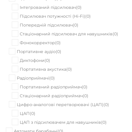
Інтегрований підсилювач
(
0
)
Підсилювач потужності (Hi-Fi)
(
0
)
Попередній підсилювач
(
0
)
Стаціонарний підсилювач для навушників
(
0
)
Фонокорректор
(
0
)
Портативне аудіо
(
0
)
Диктофони
(
0
)
Портативна акустика
(
0
)
Радіоприймачі
(
0
)
Портативний радіоприймач
(
0
)
Стаціонарний радіоприймач
(
0
)
Цифро-аналогові перетворювачі (ЦАП)
(
0
)
ЦАП
(
0
)
ЦАП з підсилювачем для навушників
(
0
)
Автомати барабанні
(
0
)