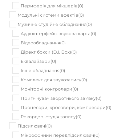
Периферія для мікшерів
(
0
)
Модульні системи ефектів
(
0
)
Музичне студійне обладнання
(
0
)
Аудіоінтерфейс, звукова карта
(
0
)
Відеообладнання
(
0
)
Дірект бокси (D.I. Box)
(
0
)
Еквалайзери
(
0
)
Інше обладнання
(
0
)
Комплект для звукозапису
(
0
)
Моніторні контролери
(
0
)
Пригнічувач зворотнього зв'язку
(
0
)
Процесори, кросовери, компресори
(
0
)
Рекордер, студія запису
(
0
)
Підсилювачі
(
0
)
Мікрофонний передпідсилювач
(
0
)