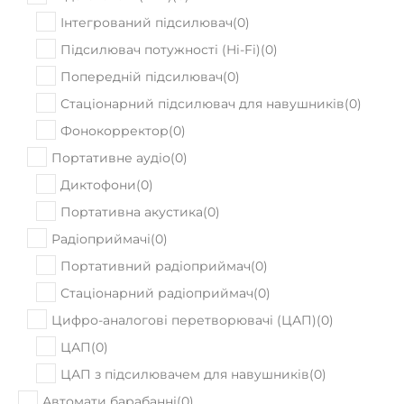
Інтегрований підсилювач
(
0
)
Підсилювач потужності (Hi-Fi)
(
0
)
Попередній підсилювач
(
0
)
Стаціонарний підсилювач для навушників
(
0
)
Фонокорректор
(
0
)
Портативне аудіо
(
0
)
Диктофони
(
0
)
Портативна акустика
(
0
)
Радіоприймачі
(
0
)
Портативний радіоприймач
(
0
)
Стаціонарний радіоприймач
(
0
)
Цифро-аналогові перетворювачі (ЦАП)
(
0
)
ЦАП
(
0
)
ЦАП з підсилювачем для навушників
(
0
)
Автомати барабанні
(
0
)