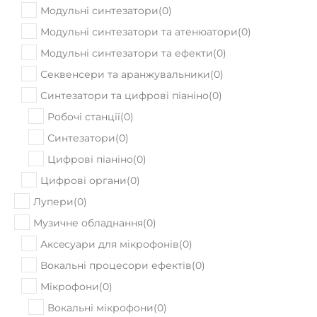
Модульні синтезатори
(
0
)
Модульні синтезатори та атенюатори
(
0
)
Модульні синтезатори та ефекти
(
0
)
Секвенсери та аранжувальники
(
0
)
Синтезатори та цифрові піаніно
(
0
)
Робочі станції
(
0
)
Синтезатори
(
0
)
Цифрові піаніно
(
0
)
Цифрові органи
(
0
)
Лупери
(
0
)
Музичне обладнання
(
0
)
Аксeсуари для мікрофонів
(
0
)
Вокальні процесори ефектів
(
0
)
Мікрофони
(
0
)
Вокальні мікрофони
(
0
)