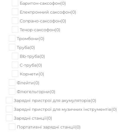
Баритон-саксофон
(
0
)
Електронний саксофон
(
0
)
Сопрано-саксофон
(
0
)
Тенор-саксофон
(
0
)
Тромбони
(
0
)
Труба
(
0
)
Bb-труба
(
0
)
C-труба
(
0
)
Корнети
(
0
)
Флейти
(
0
)
Флюгельгорни
(
0
)
Зарядні пристрої для акумуляторів
(
0
)
Зарядні пристрої для музичних інструментів
(
0
)
Зарядні станції
(
0
)
Портативні зарядні станції
(
0
)