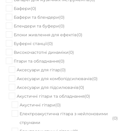
Бафери
(
0
)
Бафери та блендери
(
0
)
Блендери та буфери
(
0
)
Блоки живлення для ефектів
(
0
)
Буферні станції
(
0
)
Високочастотні динаміки
(
0
)
Гітари та обладнання
(
0
)
Аксесуари для гітар
(
0
)
Аксесуари для комбопідсилювачів
(
0
)
Аксесуари для підсилювачів
(
0
)
Акустичні гітари та обладнання
(
0
)
Акустичні гітари
(
0
)
Електроакустична гітара з нейлоновими
(
0
)
струнами