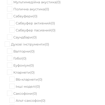
Мультимедійна акустика
(
0
)
Полична акустика
(
0
)
Сабвуфери
(
0
)
Сабвуфер активний
(
0
)
Сабвуфер пасивний
(
0
)
Саундбари
(
0
)
Духові інструменти
(
0
)
Валторни
(
0
)
Гобої
(
0
)
Еуфоніум
(
0
)
Кларнети
(
0
)
Bb-кларнети
(
0
)
Інші моделі
(
0
)
Саксофони
(
0
)
Альт-саксофон
(
0
)