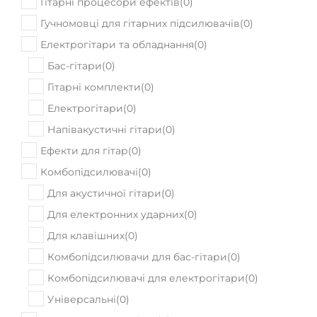
Гітарні процесори ефектів
(
0
)
Гучномовці для гітарних підсилювачів
(
0
)
Електрогітари та обладнання
(
0
)
Бас-гітари
(
0
)
Гітарні комплекти
(
0
)
Електрогітари
(
0
)
Напівакустичні гітари
(
0
)
Ефекти для гітар
(
0
)
Комбопідсилювачі
(
0
)
Для акустичної гітари
(
0
)
Для електронних ударних
(
0
)
Для клавішних
(
0
)
Комбопідсилювачи для бас-гітари
(
0
)
Комбопідсилювачі для електрогітари
(
0
)
Універсальні
(
0
)