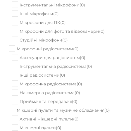
Інструментальні мікрофони
(
0
)
Інші мікрофони
(
0
)
Мікрофони для ПК
(
0
)
Мікрофони для фото та відеокамери
(
0
)
Студійні мікрофони
(
0
)
Мікрофонні радіосистеми
(
0
)
Аксесуари для радіосистем
(
0
)
Інструментальна радіосистема
(
0
)
Інші радіосистеми
(
0
)
Мікрофонна радіосистема
(
0
)
Накамерна радіосистема
(
0
)
Приймачі та передавачі
(
0
)
Мікшерні пульти та музичне обладнання
(
0
)
Активні мікшерні пульти
(
0
)
Мікшерні пульти
(
0
)