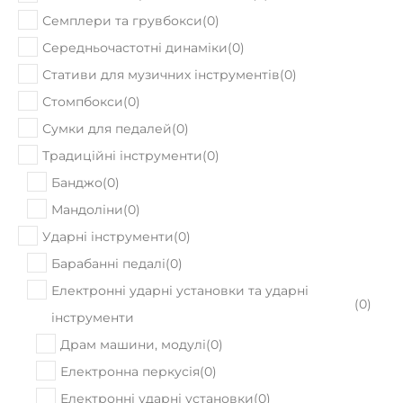
Семплери та грувбокси
(
0
)
Середньочастотні динаміки
(
0
)
Стативи для музичних інструментів
(
0
)
Стомпбокси
(
0
)
Сумки для педалей
(
0
)
Традиційні інструменти
(
0
)
Банджо
(
0
)
Мандоліни
(
0
)
Ударні інструменти
(
0
)
Барабанні педалі
(
0
)
Електронні ударні установки та ударні
(
0
)
інструменти
Драм машини, модулі
(
0
)
Електронна перкусія
(
0
)
Електронні ударні установки
(
0
)