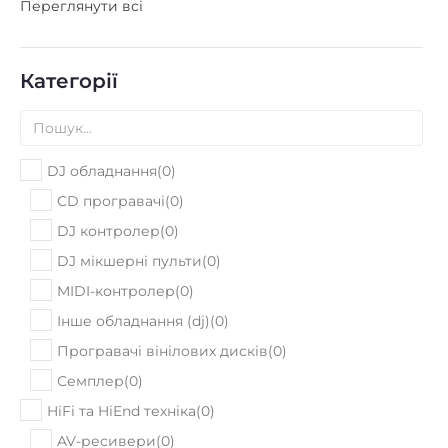
Переглянути всі
Категорії
DJ обладнання
(
0
)
CD програвачі
(
0
)
DJ контролер
(
0
)
DJ мікшерні пульти
(
0
)
MIDI-контролер
(
0
)
Інше обладнання (dj)
(
0
)
Програвачі вінілових дисків
(
0
)
Семплер
(
0
)
HiFi та HiEnd техніка
(
0
)
AV-ресивери
(
0
)