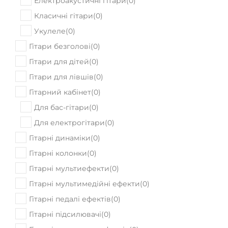
Електроакустичні гітари
(
0
)
Класичні гітари
(
0
)
Укулеле
(
0
)
Гітари безголові
(
0
)
Гітари для дітей
(
0
)
Гітари для лівшів
(
0
)
Гітарний кабінет
(
0
)
Для бас-гітари
(
0
)
Для електрогітари
(
0
)
Гітарні динаміки
(
0
)
Гітарні колонки
(
0
)
Гітарні мультиефекти
(
0
)
Гітарні мультимедійні ефекти
(
0
)
Гітарні педалі ефектів
(
0
)
Гітарні підсилювачі
(
0
)