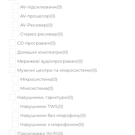
AV-підсилювачи
(
0
)
AV-процесор
(
0
)
AV-Ресивер
(
0
)
Стерео ресивер
(
0
)
CD-програвачі
(
0
)
Домашні кінотеатри
(
0
)
Мережеві аудіопрогравачі
(
0
)
Музичні центри та мікросистеми
(
0
)
Мікросистема
(
0
)
Мінісистема
(
0
)
Навушники, гарнітури
(
0
)
Навушники TWS
(
0
)
Навушники без мікрофону
(
0
)
Навушники з мікрофоном
(
0
)
Підсилювачі (hi-fi)
(
0
)