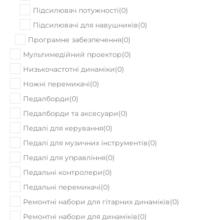
Підсилювач потужності
(
0
)
Підсилювачі для навушників
(
0
)
Програмне забезпечення
(
0
)
Мультимедійний проектор
(
0
)
Низькочастотні динаміки
(
0
)
Ножні перемикачі
(
0
)
Педалборди
(
0
)
Педалборди та аксесуари
(
0
)
Педалі для керування
(
0
)
Педалі для музичних інструментів
(
0
)
Педалі для управління
(
0
)
Педальні контролери
(
0
)
Педальні перемикачі
(
0
)
Ремонтні набори для гітарних динаміків
(
0
)
Ремонтні набори для динаміків
(
0
)