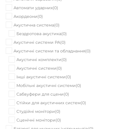
Автомати ударних
(
0
)
Акордеони
(
0
)
Акустична система
(
0
)
Бездротова акустика
(
0
)
Акустичні системи PA
(
0
)
Акустичні системи та обладнання
(
0
)
Акустичні комплекти
(
0
)
Акустичні системи
(
0
)
Інші акустичні системи
(
0
)
Мобільні акустичні системи
(
0
)
Сабвуфери для сцени
(
0
)
Стійки для акустичних систем
(
0
)
Студійні монітори
(
0
)
Сценічні монітори
(
0
)
Батареї для музичних інструментів
(
0
)