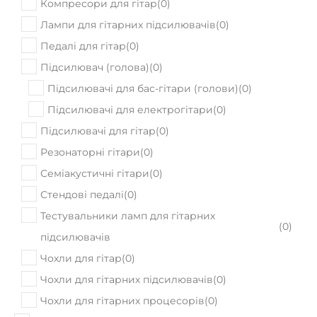
Компресори для гітар
(
0
)
Лампи для гітарних підсилювачів
(
0
)
Педалі для гітар
(
0
)
Підсилювач (голова)
(
0
)
Підсилювачі для бас-гітари (голови)
(
0
)
Підсилювачі для електрогітари
(
0
)
Підсилювачі для гітар
(
0
)
Резонаторні гітари
(
0
)
Семіакустичні гітари
(
0
)
Стендові педалі
(
0
)
Тестувальники ламп для гітарних
(
0
)
підсилювачів
Чохли для гітар
(
0
)
Чохли для гітарних підсилювачів
(
0
)
Чохли для гітарних процесорів
(
0
)